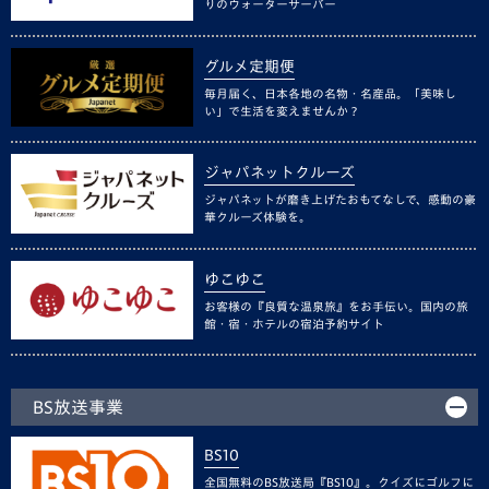
りのウォーターサーバー
グルメ定期便
毎月届く、日本各地の名物・名産品。「美味し
い」で生活を変えませんか？
ジャパネットクルーズ
ジャパネットが磨き上げたおもてなしで、感動の豪
華クルーズ体験を。
ゆこゆこ
お客様の『良質な温泉旅』をお手伝い。国内の旅
館・宿・ホテルの宿泊予約サイト
BS放送事業
BS10
全国無料のBS放送局『BS10』。クイズにゴルフに