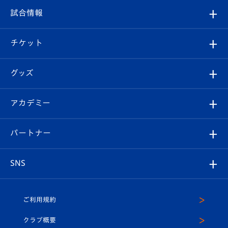
クラブ
フィロソフィー
観戦ルール
試合情報
試合情報
クラブ概要
観戦ツアー
試合日程/結果
チケット
ファンクラブ
エンブレム紹介
はじめての観戦ガイド
順位表
チケット
グッズ
チケット
選手プロフィール
Revive Team
フォトギャラリー
シーズンシート
オンラインショップ
アカデミー
イベント
スタッフプロフィール
スタジアムへのアクセス
スタジアムグルメ
V-LOVERS（ファンクラブ）
2026-27ユニフォーム
メディア
育成からのお知らせ
パートナー
マスコット紹介
ヴィヴィくんの長崎おもてなしガイド
はじめての観戦ガイド
プレイヤーズスイート
店舗情報
グッズ
アカデミー
チームスケジュール
V-EXPRESS
パートナー企業一覧
SNS
（ユニフォーム入場）
ホームタウン
U-18
クラブハウス（練習場）
パートナー募集
公式Twitter
ご利用規約
アカデミー
U-15
応援メディア
法人限定 VIP BOX
ヴィヴィくんインスタグラム
クラブ概要