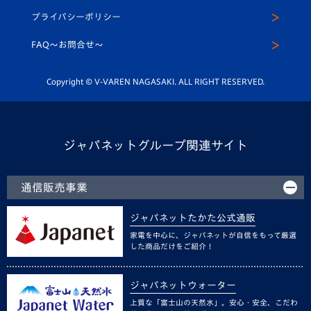
スクール
U-12
メディア出演情報
プライバシーポリシー
公式LINE＠
スクール
FAQ〜お問合せ〜
平和祈念活動
Youtube公式チャンネル
ホームタウン活動
Copyright © V-VAREN NAGASAKI. ALL RIGHT RESERVED.
ジャパネットグループ関連サイト
通信販売事業
ジャパネットたかた公式通販
家電を中心に、ジャパネットが自信をもって厳選
した商品だけをご紹介！
ジャパネットウォーター
上質な「富士山の天然水」。安心・安全、こだわ