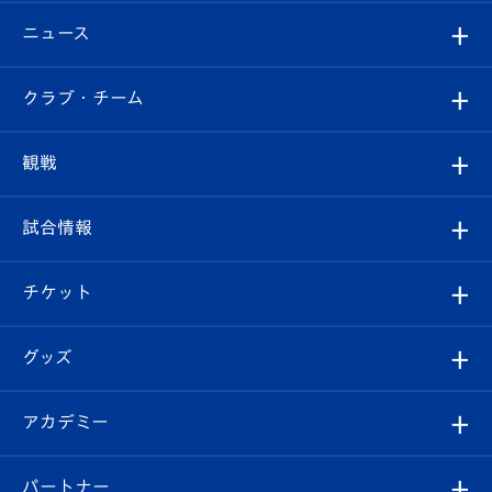
ニュース
すべて
クラブ・チーム
トップチーム
クラブプロフィール
観戦
クラブ
フィロソフィー
観戦ルール
試合情報
試合情報
クラブ概要
観戦ツアー
試合日程/結果
チケット
ファンクラブ
エンブレム紹介
はじめての観戦ガイド
順位表
チケット
グッズ
チケット
選手プロフィール
Revive Team
フォトギャラリー
シーズンシート
オンラインショップ
アカデミー
イベント
スタッフプロフィール
スタジアムへのアクセス
スタジアムグルメ
V-LOVERS（ファンクラブ）
2026-27ユニフォーム
メディア
育成からのお知らせ
パートナー
マスコット紹介