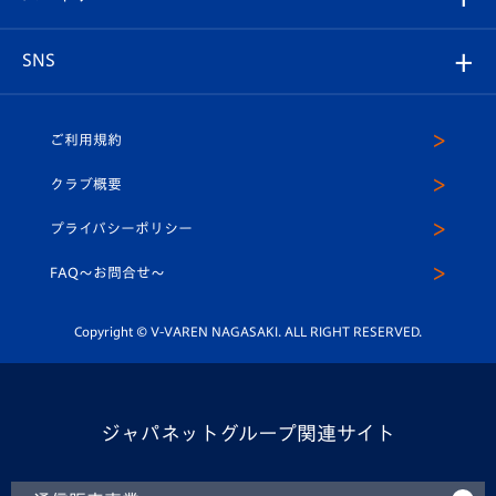
ヴィヴィくんの長崎おもてなしガイド
はじめての観戦ガイド
プレイヤーズスイート
店舗情報
グッズ
アカデミー
チームスケジュール
V-EXPRESS
パートナー企業一覧
SNS
（ユニフォーム入場）
ホームタウン
U-18
クラブハウス（練習場）
パートナー募集
公式Twitter
ご利用規約
アカデミー
U-15
応援メディア
法人限定 VIP BOX
ヴィヴィくんインスタグラム
クラブ概要
スクール
U-12
メディア出演情報
プライバシーポリシー
公式LINE＠
スクール
FAQ〜お問合せ〜
平和祈念活動
Youtube公式チャンネル
ホームタウン活動
Copyright © V-VAREN NAGASAKI. ALL RIGHT RESERVED.
ジャパネットグループ関連サイト