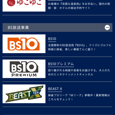
お客様の『良質な温泉旅』をお手伝い。国内の旅
館・宿・ホテルの宿泊予約サイト
BS放送事業
BS10
全国無料のBS放送局『BS10』。クイズにゴルフに
映画に麻雀、楽しい番組てんこ盛り！
BS10プレミアム
語り継がれる映画や音楽をお届けする、大人のた
めのエンタテインメントチャンネル
BEAST X
麻雀プロリーグ「Mリーグ」参戦中！最新情報は
こちらをチェック！