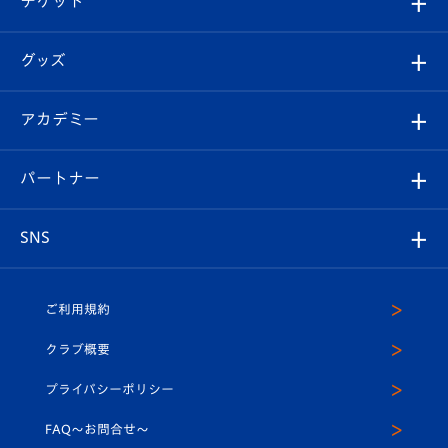
チケット
ファンクラブ
エンブレム紹介
はじめての観戦ガイド
順位表
チケット
グッズ
チケット
選手プロフィール
Revive Team
フォトギャラリー
シーズンシート
オンラインショップ
アカデミー
イベント
スタッフプロフィール
スタジアムへのアクセス
スタジアムグルメ
V-LOVERS（ファンクラブ）
2026-27ユニフォーム
メディア
育成からのお知らせ
パートナー
マスコット紹介
ヴィヴィくんの長崎おもてなしガイド
はじめての観戦ガイド
プレイヤーズスイート
店舗情報
グッズ
アカデミー
チームスケジュール
V-EXPRESS
パートナー企業一覧
SNS
（ユニフォーム入場）
ホームタウン
U-18
クラブハウス（練習場）
パートナー募集
公式Twitter
ご利用規約
アカデミー
U-15
応援メディア
法人限定 VIP BOX
ヴィヴィくんインスタグラム
クラブ概要
スクール
U-12
メディア出演情報
プライバシーポリシー
公式LINE＠
スクール
FAQ〜お問合せ〜
平和祈念活動
Youtube公式チャンネル