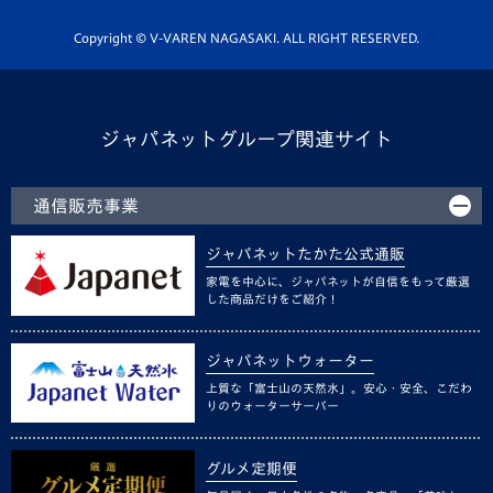
ホームタウン活動
Copyright © V-VAREN NAGASAKI. ALL RIGHT RESERVED.
ジャパネットグループ関連サイト
通信販売事業
ジャパネットたかた公式通販
家電を中心に、ジャパネットが自信をもって厳選
した商品だけをご紹介！
ジャパネットウォーター
上質な「富士山の天然水」。安心・安全、こだわ
りのウォーターサーバー
グルメ定期便