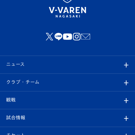
ニュース
すべて
クラブ・チーム
トップチーム
クラブプロフィール
観戦
クラブ
フィロソフィー
観戦ルール
試合情報
試合情報
クラブ概要
観戦ツアー
試合日程/結果