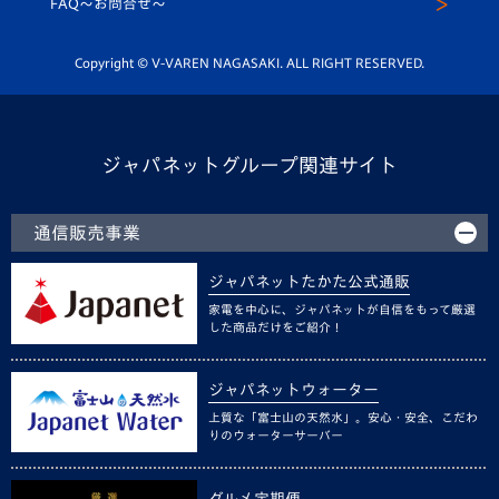
FAQ〜お問合せ〜
平和祈念活動
Youtube公式チャンネル
ホームタウン活動
Copyright © V-VAREN NAGASAKI. ALL RIGHT RESERVED.
ジャパネットグループ関連サイト
通信販売事業
ジャパネットたかた公式通販
家電を中心に、ジャパネットが自信をもって厳選
した商品だけをご紹介！
ジャパネットウォーター
上質な「富士山の天然水」。安心・安全、こだわ
りのウォーターサーバー
グルメ定期便