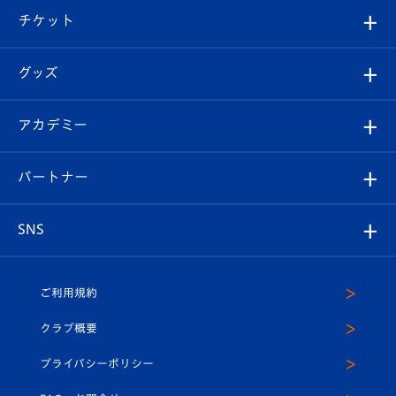
クラブ概要
観戦ツアー
試合日程/結果
チケット
ファンクラブ
エンブレム紹介
はじめての観戦ガイド
順位表
チケット
グッズ
チケット
選手プロフィール
Revive Team
フォトギャラリー
シーズンシート
オンラインショップ
アカデミー
イベント
スタッフプロフィール
スタジアムへのアクセス
スタジアムグルメ
V-LOVERS（ファンクラブ）
2026-27ユニフォーム
メディア
育成からのお知らせ
パートナー
マスコット紹介
ヴィヴィくんの長崎おもてなしガイド
はじめての観戦ガイド
プレイヤーズスイート
店舗情報
グッズ
アカデミー
チームスケジュール
V-EXPRESS
パートナー企業一覧
SNS
（ユニフォーム入場）
ホームタウン
U-18
クラブハウス（練習場）
パートナー募集
公式Twitter
ご利用規約
アカデミー
U-15
応援メディア
法人限定 VIP BOX
ヴィヴィくんインスタグラム
クラブ概要
スクール
U-12
メディア出演情報
プライバシーポリシー
公式LINE＠
スクール