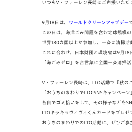
イベント
マスコット紹介
いつもV・ファーレン長崎にご声援いただ
メディア
チームスケジュール
9月18日は、
ワールドクリーンアップデー
グッズ
クラブハウス（練習
この日は、海洋ごみ問題を含む地球規模の
場）
世界180カ国以上が参加し、一斉に清掃活
ホームタウン
応援メディア
これに合わせ、日本財団と環境省は9月18
アカデミー
「海ごみゼロ」を合言葉に全国一斉清掃活
平和祈念活動
スクール
ホームタウン活動
V・ファーレン長崎は、LTO活動で『秋のご
「おうちのまわりでLTO!SNSキャンペー
各自でゴミ拾いをして、その様子などをS
LTOキラキラヴィヴィくんカードをプレゼ
おうちのまわりでのLTO活動に、ぜひご参