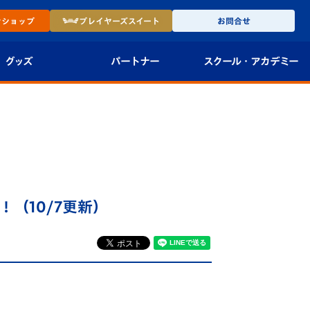
ン
ショップ
プレイヤーズ
スイート
お問合せ
グッズ
パートナー
スクール・
アカデミー
インショップ
パートナー企業一覧
アカデミー
-27ユニフォー
パートナー募集
U-18
法人限定 VIP BOX
U-15
報
！（10/7更新）
U-12
スクール