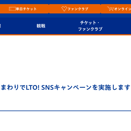
単日チケット
ファンクラブ
オンライ
チケット・
報
観戦
ファンクラブ
観戦ルール
チケット
オンラ
はじめての観戦ガイ
シーズンシート
2026
ド
ム
プレイヤーズスイート
Revive Team
店舗情
わりでLTO! SNSキャンペーンを実施します
関連
V-LOVERS（ファン
スタジアムへのアク
クラブ）
セス
リー
ヴィヴィくんの長崎
ルメ
おもてなしガイド