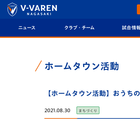
ニュース
クラブ・チーム
試合情
すべて
クラブプロフィール
試合日程/結果
トップチーム
フィロソフィー
試合情報
ホームタウン活動
クラブ
クラブ概要
順位表
試合情報
【ホームタウン活動】おうちのま
エンブレム紹介
U-21 Jリーグ
ファンクラブ
選手プロフィール
フォトギャラ
2021.08.30
まちづくり
チケット
スタッフプロフィール
スタジアムグ