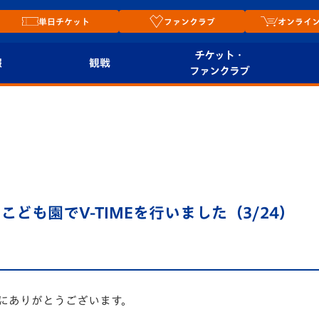
単日チケット
ファンクラブ
オンライ
チケット・
報
観戦
ファンクラブ
観戦ルール
チケット
オンラ
はじめての観戦ガイ
シーズンシート
2026
ド
ム
プレイヤーズスイート
Revive Team
店舗情
ども園でV-TIMEを行いました（3/24）
関連
V-LOVERS（ファン
スタジアムへのアク
クラブ）
セス
リー
ヴィヴィくんの長崎
ルメ
おもてなしガイド
にありがとうございます。