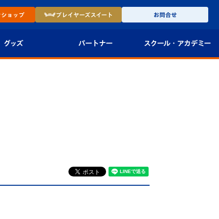
ン
ショップ
プレイヤーズ
スイート
お問合せ
グッズ
パートナー
スクール・
アカデミー
インショップ
パートナー企業一覧
アカデミー
-27ユニフォー
パートナー募集
U-18
法人限定 VIP BOX
U-15
報
U-12
スクール