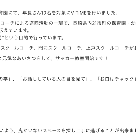
V-EXPRESS（ユニフ
ォーム入場）
育園にて、年長さん19名を対象に
V-TIME
を行いました。
ルコーチによる巡回活動の一環で、長崎県内
21
市町の保育園・幼
伝えています。
”
という目的で行っています。
スクールコーチ、門司スクールコーチ、上戸スクールコーチが
と元気なあいさつをして
、サッカー教室開始です！
の字」、「
お話ししている人の目を見て」、「お口はチャック
いよう、鬼がいないスペースを探し上手に逃げることが出来ま