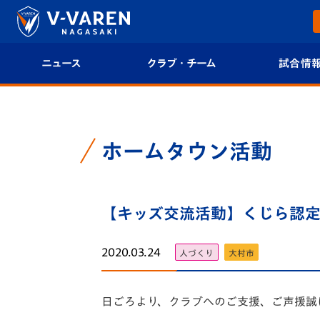
ニュース
クラブ・チーム
試合情
すべて
クラブプロフィール
試合日程/結果
トップチーム
フィロソフィー
試合情報
ホームタウン活動
クラブ
クラブ概要
順位表
試合情報
【キッズ交流活動】くじら認定こ
エンブレム紹介
U-21 Jリーグ
ファンクラブ
選手プロフィール
フォトギャラ
2020.03.24
人づくり
大村市
チケット
スタッフプロフィール
スタジアムグ
日ごろより、クラブへのご支援、ご声援誠