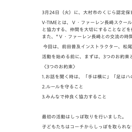
イベント
マスコット紹介
3月24日（火）に、大村市のくじら認定保
メディア
チームスケジュール
V-TIME
とは、Ｖ・
ファーレン長崎スクー
と協力する、仲間を大切にすることなどを
グッズ
クラブハウス（練習
また、“Ｖ・ファーレン長崎との交流の時間
場）
ホームタウン
今回は、前田普及インストラクター、松尾
応援メディア
活動を始める前に、まずは、
3
つのお約束
アカデミー
〈
3
つのお約束〉
平和祈念活動
スクール
1.
お話を聞く時は、「手は横に」「足はハ
ホームタウン活動
2.
ルールを守ること
3.
みんなで仲良く協力すること
最初の活動はしっぽ取りを行いました。
子どもたちはコーチからしっぽを取られな