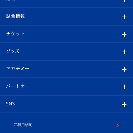
クラブ
フィロソフィー
観戦ルール
試合情報
試合情報
クラブ概要
観戦ツアー
試合日程/結果
チケット
ファンクラブ
エンブレム紹介
はじめての観戦ガイド
順位表
チケット
グッズ
チケット
選手プロフィール
Revive Team
フォトギャラリー
シーズンシート
オンラインショップ
アカデミー
イベント
スタッフプロフィール
スタジアムへのアクセス
スタジアムグルメ
V-LOVERS（ファンクラブ）
2026-27ユニフォーム
メディア
育成からのお知らせ
パートナー
マスコット紹介
ヴィヴィくんの長崎おもてなしガイド
はじめての観戦ガイド
プレイヤーズスイート
店舗情報
グッズ
アカデミー
チームスケジュール
V-EXPRESS
パートナー企業一覧
SNS
（ユニフォーム入場）
ホームタウン
U-18
クラブハウス（練習場）
パートナー募集
公式Twitter
ご利用規約
アカデミー
U-15
応援メディア
法人限定 VIP BOX