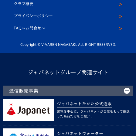
ヴィヴィくんインスタグラム
クラブ概要
スクール
U-12
メディア出演情報
プライバシーポリシー
公式LINE＠
スクール
FAQ〜お問合せ〜
平和祈念活動
Youtube公式チャンネル
ホームタウン活動
Copyright © V-VAREN NAGASAKI. ALL RIGHT RESERVED.
ジャパネットグループ関連サイト
通信販売事業
ジャパネットたかた公式通販
家電を中心に、ジャパネットが自信をもって厳選
した商品だけをご紹介！
ジャパネットウォーター