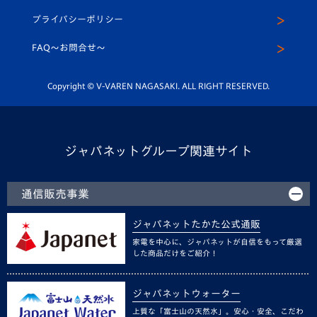
スクール
U-12
メディア出演情報
プライバシーポリシー
公式LINE＠
スクール
FAQ〜お問合せ〜
平和祈念活動
Youtube公式チャンネル
ホームタウン活動
Copyright © V-VAREN NAGASAKI. ALL RIGHT RESERVED.
ジャパネットグループ関連サイト
通信販売事業
ジャパネットたかた公式通販
家電を中心に、ジャパネットが自信をもって厳選
した商品だけをご紹介！
ジャパネットウォーター
上質な「富士山の天然水」。安心・安全、こだわ