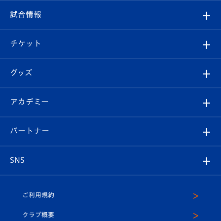
クラブ
フィロソフィー
観戦ルール
試合情報
試合情報
クラブ概要
観戦ツアー
試合日程/結果
チケット
ファンクラブ
エンブレム紹介
はじめての観戦ガイド
順位表
チケット
グッズ
チケット
選手プロフィール
Revive Team
フォトギャラリー
シーズンシート
オンラインショップ
アカデミー
イベント
スタッフプロフィール
スタジアムへのアクセス
スタジアムグルメ
V-LOVERS（ファンクラブ）
2026-27ユニフォーム
メディア
育成からのお知らせ
パートナー
マスコット紹介
ヴィヴィくんの長崎おもてなしガイド
はじめての観戦ガイド
プレイヤーズスイート
店舗情報
グッズ
アカデミー
チームスケジュール
V-EXPRESS
パートナー企業一覧
SNS
（ユニフォーム入場）
ホームタウン
U-18
クラブハウス（練習場）
パートナー募集
公式Twitter
ご利用規約
アカデミー
U-15
応援メディア
法人限定 VIP BOX
ヴィヴィくんインスタグラム
クラブ概要