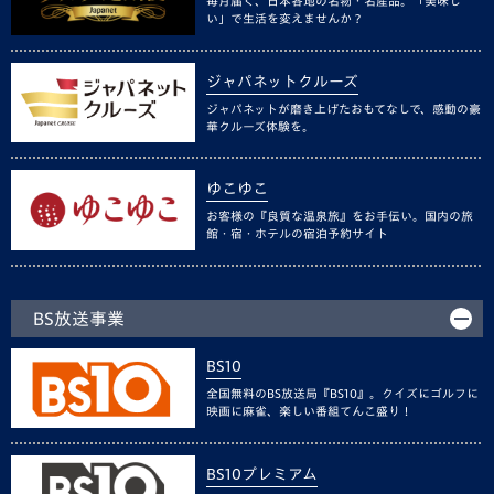
毎月届く、日本各地の名物・名産品。「美味し
い」で生活を変えませんか？
ジャパネットクルーズ
ジャパネットが磨き上げたおもてなしで、感動の豪
華クルーズ体験を。
ゆこゆこ
お客様の『良質な温泉旅』をお手伝い。国内の旅
館・宿・ホテルの宿泊予約サイト
BS放送事業
BS10
全国無料のBS放送局『BS10』。クイズにゴルフに
映画に麻雀、楽しい番組てんこ盛り！
BS10プレミアム