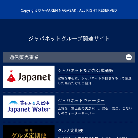
ホームタウン活動
Copyright © V-VAREN NAGASAKI. ALL RIGHT RESERVED.
ジャパネットグループ関連サイト
通信販売事業
ジャパネットたかた公式通販
家電を中心に、ジャパネットが自信をもって厳選
した商品だけをご紹介！
ジャパネットウォーター
上質な「富士山の天然水」。安心・安全、こだわ
りのウォーターサーバー
グルメ定期便