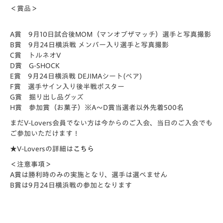
＜賞品＞
A賞 9月10日試合後MOM（マンオブザマッチ）選手と写真撮影
B賞 9月24日横浜戦 メンバー入り選手と写真撮影
C賞 トルネオV
D賞 G-SHOCK
E賞 9月24日横浜戦 DEJIMAシート(ペア)
F賞 選手サイン入り後半戦ポスター
G賞 掘り出し品グッズ
H賞 参加賞（お菓子）※A～D賞当選者以外先着500名
まだV-Lovers会員でない方は今からのご入会、当日のご入会でも
ご参加いただけます！
★V-Loversの詳細は
こちら
＜注意事項＞
A賞は勝利時のみの実施となり、選手は選べません
B賞は9月24日横浜戦の参加となります