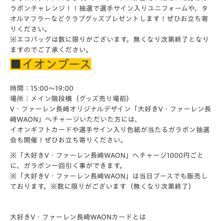
ラポンチャレンジ！！抽選で選手サイン入りユニフォームや、
タ
オルマフラーなどクラブグッズプレゼントします！ぜひお立ち寄
りください。
※エコバッグは数に限りがございます。
無くなり次第終了となり
ますのでご了承ください。
■イオンブース
時間：15:00～19:00
場所：メイン階段横（グッズ売り場前）
V・ファーレン長崎オリジナルデザイン「
大好きV・ファーレン長
崎WAON」
へチャージいただいた方には、
イオンギフトカードや選手サイン入り色紙が当たるガラポン抽選
会
も開催！ぜひお立ち寄りください。
※「大好きV・ファーレン長崎WAON」
へチャージ1000円ごと
に、ガラポン一回引く事ができます。
※「大好きV・ファーレン長崎WAON」
は当日ブースでも販売し
ております。※数に限りがございます（
無くなり次第終了）
大好きV・
ファーレン長崎WAONカードとは