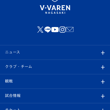
ニュース
すべて
クラブ・チーム
トップチーム
クラブプロフィール
観戦
クラブ
フィロソフィー
観戦ルール
試合情報
試合情報
クラブ概要
観戦ツアー
試合日程/結果
チケット