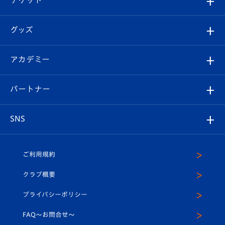
ファンクラブ
エンブレム紹介
はじめての観戦ガイド
順位表
チケット
グッズ
チケット
選手プロフィール
Revive Team
フォトギャラリー
シーズンシート
オンラインショップ
アカデミー
イベント
スタッフプロフィール
スタジアムへのアクセス
スタジアムグルメ
V-LOVERS（ファンクラブ）
2026-27ユニフォーム
メディア
育成からのお知らせ
パートナー
マスコット紹介
ヴィヴィくんの長崎おもてなしガイド
はじめての観戦ガイド
プレイヤーズスイート
店舗情報
グッズ
アカデミー
チームスケジュール
V-EXPRESS
パートナー企業一覧
SNS
（ユニフォーム入場）
ホームタウン
U-18
クラブハウス（練習場）
パートナー募集
公式Twitter
ご利用規約
アカデミー
U-15
応援メディア
法人限定 VIP BOX
ヴィヴィくんインスタグラム
クラブ概要
スクール
U-12
メディア出演情報
プライバシーポリシー
公式LINE＠
スクール
FAQ〜お問合せ〜
平和祈念活動
Youtube公式チャンネル