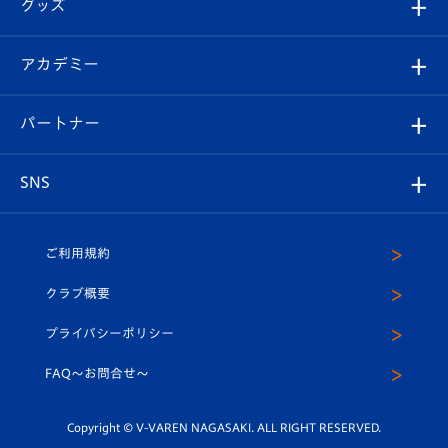
チケット
グッズ
チケット
選手プロフィール
Revive Team
フォトギャラリー
シーズンシート
オンラインショップ
アカデミー
イベント
スタッフプロフィール
スタジアムへのアクセス
スタジアムグルメ
V-LOVERS（ファンクラブ）
2026-27ユニフォーム
メディア
育成からのお知らせ
パートナー
マスコット紹介
ヴィヴィくんの長崎おもてなしガイド
はじめての観戦ガイド
プレイヤーズスイート
店舗情報
グッズ
アカデミー
チームスケジュール
V-EXPRESS
パートナー企業一覧
SNS
（ユニフォーム入場）
ホームタウン
U-18
クラブハウス（練習場）
パートナー募集
公式Twitter
ご利用規約
アカデミー
U-15
応援メディア
法人限定 VIP BOX
ヴィヴィくんインスタグラム
クラブ概要
スクール
U-12
メディア出演情報
プライバシーポリシー
公式LINE＠
スクール
FAQ〜お問合せ〜
平和祈念活動
Youtube公式チャンネル
ホームタウン活動
Copyright © V-VAREN NAGASAKI. ALL RIGHT RESERVED.