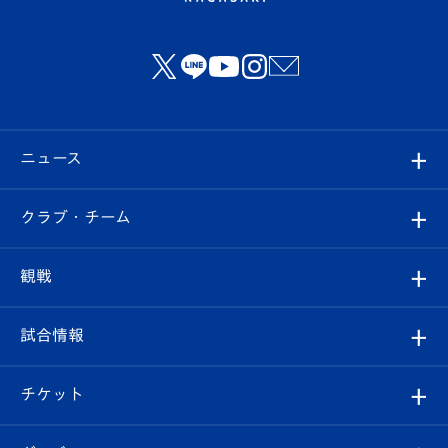
ニュース
すべて
クラブ・チーム
トップチーム
クラブプロフィール
観戦
クラブ
フィロソフィー
観戦ルール
試合情報
試合情報
クラブ概要
観戦ツアー
試合日程/結果
チケット
ファンクラブ
エンブレム紹介
はじめての観戦ガイド
順位表