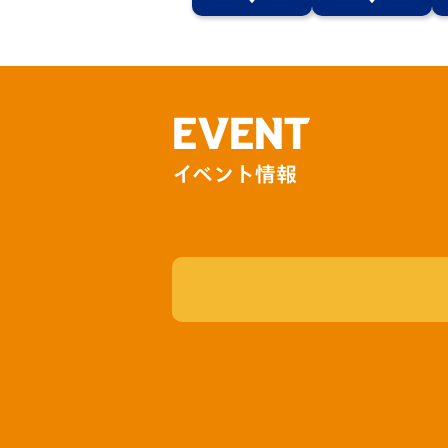
イベント
マスコット紹介
メディア
チームスケジュール
グッズ
クラブハウス（練習
場）
EVENT
ホームタウン
イベント情報
応援メディア
アカデミー
平和祈念活動
スクール
ホームタウン活動