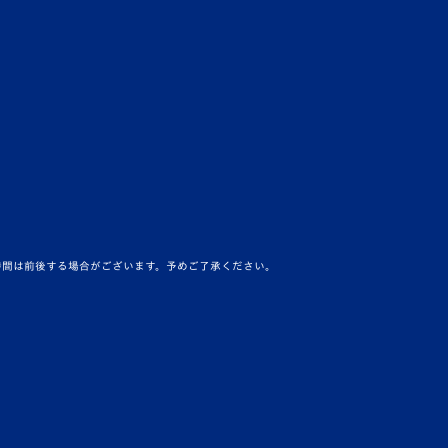
場外
ハロウィン特別企画 スタジアム
グルメにもハロウィンメニュー
が…
場外
【三菱電機DAY特別企画】豪華
時間は前後する場合がございます。
予めご了承ください。
家電が当たる！ハーフタイム抽
選会…
場内
人権啓発活動 障がい者アスリ