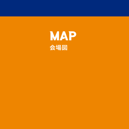
イム抽
場内
MAP
V-Lo
の10
会場図
その他
【壱岐
岐 め
ちゃ…
場外