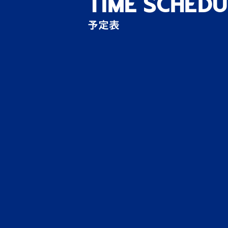
TIME
SCHEDU
場外
予定表
行くぞ、
選手に
場外
10/2
皆様！
日帰…
その他
特産品