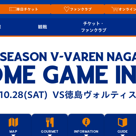
単日チケット
ファンクラブ
オンライ
チケット・
報
観戦
ファンクラブ
観戦ルール
チケット
オンラ
 SEASON V-VAREN NAG
はじめての観戦ガイ
シーズンシート
2026
ド
ム
ME GAME I
プレイヤーズスイート
Revive Team
店舗情
関連
V-LOVERS（ファン
10.28(SAT) VS徳島ヴォルティ
スタジアムへのアク
クラブ）
セス
リー
ヴィヴィくんの長崎
ルメ
おもてなしガイド
MAP
GOURMET
INFORMATION
GUIDE