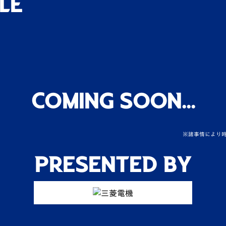
LE
J1！応援メッセージを
届けよう！
Coming Soon...
8長崎ヴェルカも観戦する
※諸事情により
お荷物預かりサービスや
Presented by
などが当たる！ハーフタ