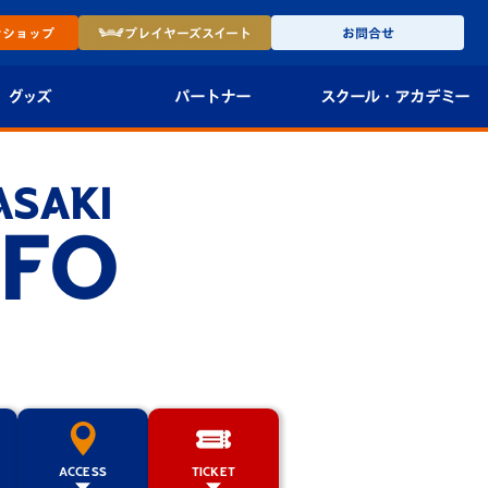
ン
ショップ
プレイヤーズ
スイート
お問合せ
グッズ
パートナー
スクール・
アカデミー
インショップ
パートナー企業一覧
アカデミー
ASAKI
-27ユニフォー
パートナー募集
U-18
NFO
法人限定 VIP BOX
U-15
報
U-12
ス
スクール
ACCESS
TICKET