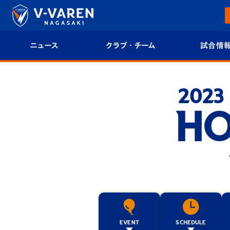
ニュース
クラブ・チーム
試合情
すべて
クラブプロフィール
試合日程/結果
2023
トップチーム
フィロソフィー
試合情報
HO
クラブ
クラブ概要
順位表
試合情報
エンブレム紹介
U-21 Jリーグ
ファンクラブ
選手プロフィール
フォトギャラ
チケット
スタッフプロフィール
スタジアムグ
EVENT
SCHEDULE