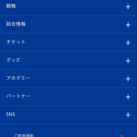
トップチーム
クラブプロフィール
観戦
クラブ
フィロソフィー
観戦ルール
試合情報
試合情報
クラブ概要
観戦ツアー
試合日程/結果
チケット
ファンクラブ
エンブレム紹介
はじめての観戦ガイド
順位表
チケット
グッズ
チケット
選手プロフィール
Revive Team
フォトギャラリー
シーズンシート
オンラインショップ
アカデミー
イベント
スタッフプロフィール
スタジアムへのアクセス
スタジアムグルメ
V-LOVERS（ファンクラブ）
2026-27ユニフォーム
メディア
育成からのお知らせ
パートナー
マスコット紹介
ヴィヴィくんの長崎おもてなしガイド
はじめての観戦ガイド
プレイヤーズスイート
店舗情報
グッズ
アカデミー
チームスケジュール
V-EXPRESS
パートナー企業一覧
SNS
（ユニフォーム入場）
ホームタウン
U-18
クラブハウス（練習場）
パートナー募集
公式Twitter
ご利用規約