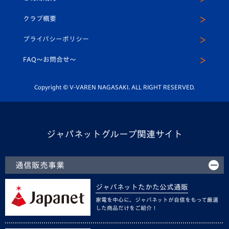
アカデミー
U-15
応援メディア
法人限定 VIP BOX
ヴィヴィくんインスタグラム
クラブ概要
スクール
U-12
メディア出演情報
プライバシーポリシー
公式LINE＠
スクール
FAQ〜お問合せ〜
平和祈念活動
Youtube公式チャンネル
ホームタウン活動
Copyright © V-VAREN NAGASAKI. ALL RIGHT RESERVED.
ジャパネットグループ関連サイト
通信販売事業
ジャパネットたかた公式通販
家電を中心に、ジャパネットが自信をもって厳選
した商品だけをご紹介！