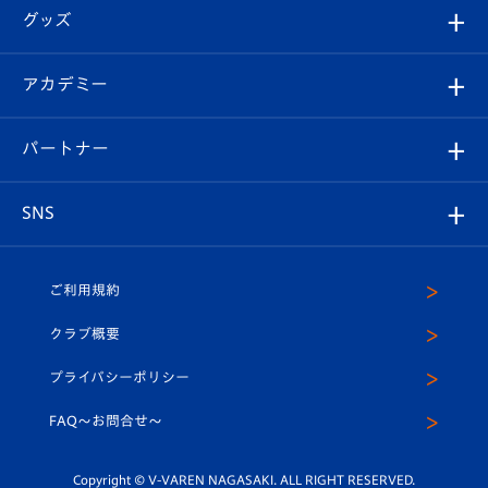
順位表
チケット
グッズ
チケット
選手プロフィール
Revive Team
フォトギャラリー
シーズンシート
オンラインショップ
アカデミー
イベント
スタッフプロフィール
スタジアムへのアクセス
スタジアムグルメ
V-LOVERS（ファンクラブ）
2026-27ユニフォーム
メディア
育成からのお知らせ
パートナー
マスコット紹介
ヴィヴィくんの長崎おもてなしガイド
はじめての観戦ガイド
プレイヤーズスイート
店舗情報
グッズ
アカデミー
チームスケジュール
V-EXPRESS
パートナー企業一覧
SNS
（ユニフォーム入場）
ホームタウン
U-18
クラブハウス（練習場）
パートナー募集
公式Twitter
ご利用規約
アカデミー
U-15
応援メディア
法人限定 VIP BOX
ヴィヴィくんインスタグラム
クラブ概要
スクール
U-12
メディア出演情報
プライバシーポリシー
公式LINE＠
スクール
FAQ〜お問合せ〜
平和祈念活動
Youtube公式チャンネル
ホームタウン活動
Copyright © V-VAREN NAGASAKI. ALL RIGHT RESERVED.