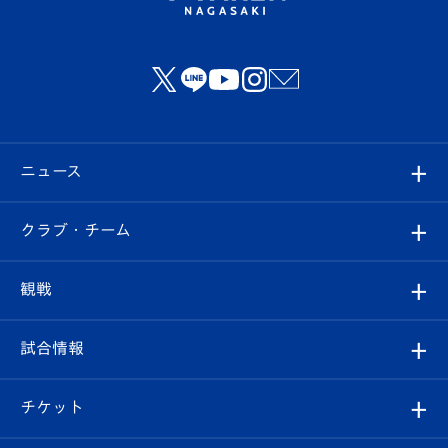
ニュース
すべて
クラブ・チーム
トップチーム
クラブプロフィール
観戦
クラブ
フィロソフィー
観戦ルール
試合情報
試合情報
クラブ概要
観戦ツアー
試合日程/結果
チケット
ファンクラブ
エンブレム紹介
はじめての観戦ガイド