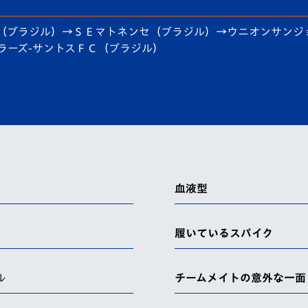
V-EXPRESS（ユニフ
ォーム入場）
（ブラジル）→ＳＥマトネンセ（ブラジル）→ウニオンサンジ
ラーズ-サントスＦＣ（ブラジル）
血液型
履いているスパイク
ル
チームメイトの意外な一面