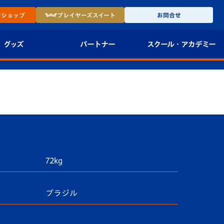
ン
ショップ
プレイヤーズ
スイート
お問合せ
グッズ
パートナー
スクール・
アカデミー
インショップ
パートナー企業一覧
アカデミー
-27ユニフォー
パートナー募集
U-18
法人限定 VIP BOX
U-15
報
U-12
72kg
スクール
ブラジル