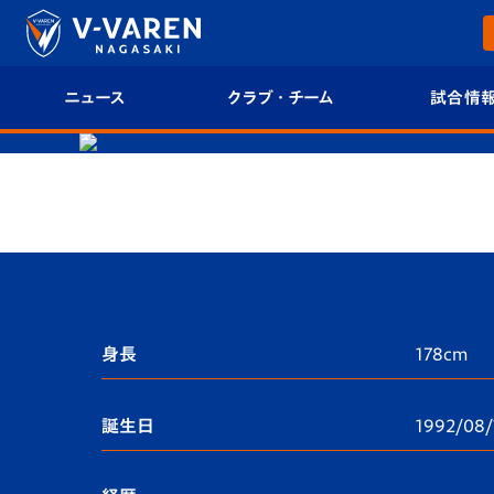
ニュース
クラブ・チーム
試合情
すべて
クラブプロフィール
試合日程/結果
トップチーム
フィロソフィー
試合情報
クラブ
クラブ概要
順位表
試合情報
エンブレム紹介
U-21 Jリーグ
身長
178cm
ファンクラブ
選手プロフィール
フォトギャラ
誕生日
1992/08/
チケット
スタッフプロフィール
スタジアムグ