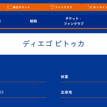
単日チケット
ファンクラブ
オンライ
チケット・
報
観戦
ファンクラブ
観戦ルール
チケット
オンラ
ディエゴ ピトゥカ
はじめての観戦ガイ
シーズンシート
2026
ド
ム
プレイヤーズスイート
Revive Team
店舗情
関連
V-LOVERS（ファン
スタジアムへのアク
クラブ）
体重
セス
リー
15
出身地
ヴィヴィくんの長崎
ルメ
おもてなしガイド