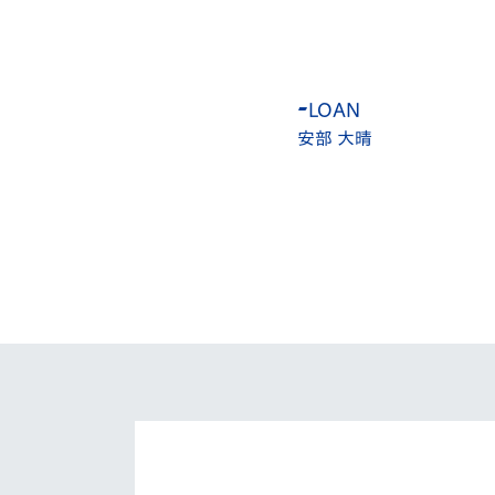
-
LOAN
-
LOAN
安部 大晴
齋藤 遼太