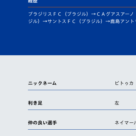
イベント
マスコット紹介
経歴
ブラジリスＦＣ（ブラジル）→ＣＡグアスアーノ
メディア
チームスケジュール
ジル）→サントスＦＣ（ブラジル）→鹿島アント
グッズ
クラブハウス（練習
場）
ホームタウン
応援メディア
アカデミー
平和祈念活動
スクール
ニックネーム
ピトゥカ
ホームタウン活動
利き足
左
仲の良い選手
ネイマー