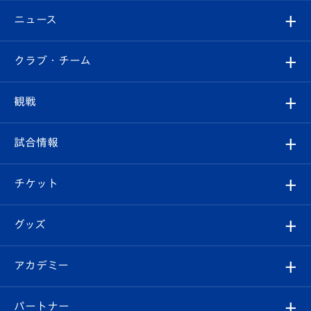
ニュース
すべて
クラブ・チーム
トップチーム
クラブプロフィール
観戦
クラブ
フィロソフィー
観戦ルール
試合情報
試合情報
クラブ概要
観戦ツアー
試合日程/結果
チケット
ファンクラブ
エンブレム紹介
はじめての観戦ガイド
順位表
チケット
グッズ
チケット
選手プロフィール
Revive Team
フォトギャラリー
シーズンシート
オンラインショップ
アカデミー
イベント
スタッフプロフィール
スタジアムへのアクセス
スタジアムグルメ
V-LOVERS（ファンクラブ）
2026-27ユニフォーム
メディア
育成からのお知らせ
パートナー
マスコット紹介