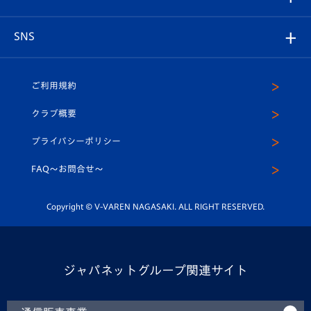
ヴィヴィくんの長崎おもてなしガイド
はじめての観戦ガイド
プレイヤーズスイート
店舗情報
グッズ
アカデミー
チームスケジュール
V-EXPRESS
パートナー企業一覧
SNS
（ユニフォーム入場）
ホームタウン
U-18
クラブハウス（練習場）
パートナー募集
公式Twitter
ご利用規約
アカデミー
U-15
応援メディア
法人限定 VIP BOX
ヴィヴィくんインスタグラム
クラブ概要
スクール
U-12
メディア出演情報
プライバシーポリシー
公式LINE＠
スクール
FAQ〜お問合せ〜
平和祈念活動
Youtube公式チャンネル
ホームタウン活動
Copyright © V-VAREN NAGASAKI. ALL RIGHT RESERVED.
ジャパネットグループ関連サイト