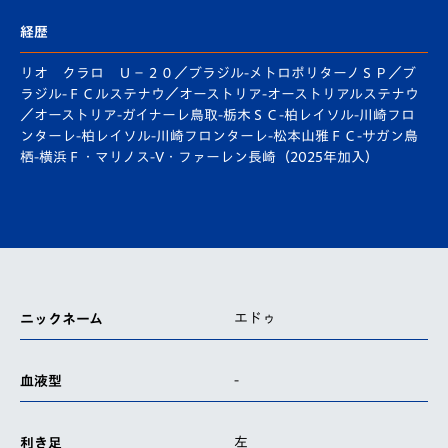
経歴
リオ クラロ Ｕ－２０／ブラジル-メトロポリターノＳＰ／ブ
ラジル-ＦＣルステナウ／オーストリア-オーストリアルステナウ
／オーストリア-ガイナーレ鳥取-栃木ＳＣ-柏レイソル-川崎フロ
ンターレ-柏レイソル-川崎フロンターレ-松本山雅ＦＣ-サガン鳥
栖-横浜Ｆ・マリノス-V・ファーレン長崎（2025年加入）
エドゥ
ニックネーム
-
血液型
左
利き足