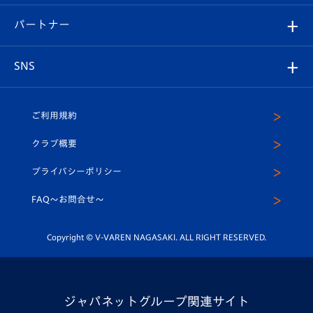
スタジアムグルメ
V-LOVERS（ファンクラブ）
2026-27ユニフォーム
メディア
育成からのお知らせ
パートナー
マスコット紹介
ヴィヴィくんの長崎おもてなしガイド
はじめての観戦ガイド
プレイヤーズスイート
店舗情報
グッズ
アカデミー
チームスケジュール
V-EXPRESS
パートナー企業一覧
SNS
（ユニフォーム入場）
ホームタウン
U-18
クラブハウス（練習場）
パートナー募集
公式Twitter
ご利用規約
アカデミー
U-15
応援メディア
法人限定 VIP BOX
ヴィヴィくんインスタグラム
クラブ概要
スクール
U-12
メディア出演情報
プライバシーポリシー
公式LINE＠
スクール
FAQ〜お問合せ〜
平和祈念活動
Youtube公式チャンネル
ホームタウン活動
Copyright © V-VAREN NAGASAKI. ALL RIGHT RESERVED.
ジャパネットグループ関連サイト