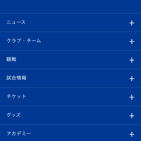
ニュース
すべて
クラブ・チーム
トップチーム
クラブプロフィール
観戦
クラブ
フィロソフィー
観戦ルール
試合情報
試合情報
クラブ概要
観戦ツアー
試合日程/結果
チケット
ファンクラブ
エンブレム紹介
はじめての観戦ガイド
順位表
チケット
グッズ
チケット
選手プロフィール
Revive Team
フォトギャラリー
シーズンシート
オンラインショップ
アカデミー
イベント
スタッフプロフィール
スタジアムへのアクセス