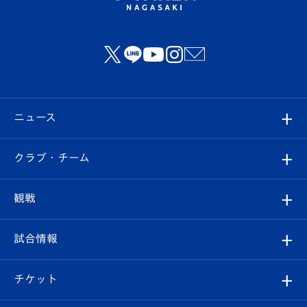
ニュース
すべて
クラブ・チーム
トップチーム
クラブプロフィール
観戦
クラブ
フィロソフィー
観戦ルール
試合情報
試合情報
クラブ概要
観戦ツアー
試合日程/結果
チケット
ファンクラブ
エンブレム紹介
はじめての観戦ガイド