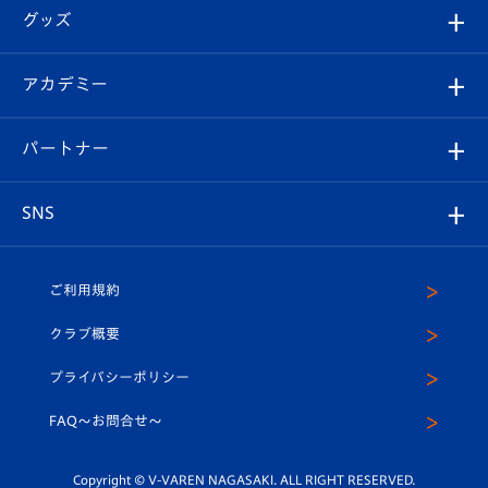
順位表
チケット
グッズ
チケット
選手プロフィール
Revive Team
フォトギャラリー
シーズンシート
オンラインショップ
アカデミー
イベント
スタッフプロフィール
スタジアムへのアクセス
スタジアムグルメ
V-LOVERS（ファンクラブ）
2026-27ユニフォーム
メディア
育成からのお知らせ
パートナー
マスコット紹介
ヴィヴィくんの長崎おもてなしガイド
はじめての観戦ガイド
プレイヤーズスイート
店舗情報
グッズ
アカデミー
チームスケジュール
V-EXPRESS
パートナー企業一覧
SNS
（ユニフォーム入場）
ホームタウン
U-18
クラブハウス（練習場）
パートナー募集
公式Twitter
ご利用規約
アカデミー
U-15
応援メディア
法人限定 VIP BOX
ヴィヴィくんインスタグラム
クラブ概要
スクール
U-12
メディア出演情報
プライバシーポリシー
公式LINE＠
スクール
FAQ〜お問合せ〜
平和祈念活動
Youtube公式チャンネル
ホームタウン活動
Copyright © V-VAREN NAGASAKI. ALL RIGHT RESERVED.