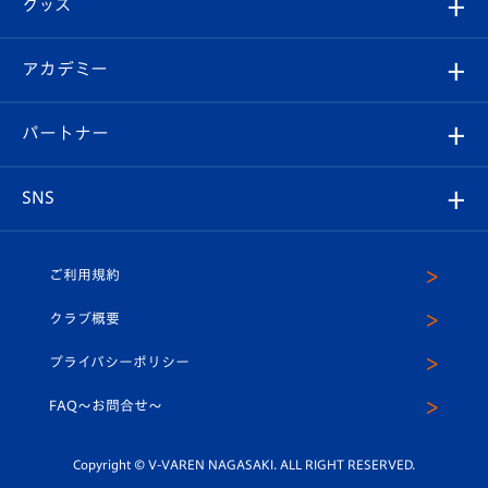
グッズ
チケット
選手プロフィール
Revive Team
フォトギャラリー
シーズンシート
オンラインショップ
アカデミー
イベント
スタッフプロフィール
スタジアムへのアクセス
スタジアムグルメ
V-LOVERS（ファンクラブ）
2026-27ユニフォーム
メディア
育成からのお知らせ
パートナー
マスコット紹介
ヴィヴィくんの長崎おもてなしガイド
はじめての観戦ガイド
プレイヤーズスイート
店舗情報
グッズ
アカデミー
チームスケジュール
V-EXPRESS
パートナー企業一覧
SNS
（ユニフォーム入場）
ホームタウン
U-18
クラブハウス（練習場）
パートナー募集
公式Twitter
ご利用規約
アカデミー
U-15
応援メディア
法人限定 VIP BOX
ヴィヴィくんインスタグラム
クラブ概要
スクール
U-12
メディア出演情報
プライバシーポリシー
公式LINE＠
スクール
FAQ〜お問合せ〜
平和祈念活動
Youtube公式チャンネル
ホームタウン活動
Copyright © V-VAREN NAGASAKI. ALL RIGHT RESERVED.