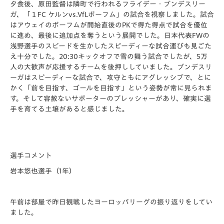
夕食後、原田監督は隣町で行われるフライデー・ブンデスリー
ガ、「１FC ケルンvs.VfLボーフム」の試合を視察しました。試合
はアウェイのボーフムが開始直後のPKで得た得点で試合を優位
に進め、最後に追加点を奪うという展開でした。日本代表FWの
浅野選手のスピードを生かしたスピーディーな試合運びも見ごた
え十分でした。20:30キックオフで雪の舞う試合でしたが、5万
人の大歓声が応援するチームを後押ししていました。ブンデスリ
ーガはスピーディーな試合で、攻守ともにアグレッシブで、とに
かく「前を目指す、ゴールを目指す」という姿勢が常に見られま
す。そして容赦ないサポーターのプレッシャーがあり、確実に選
手を育てる土壌があると感じました。
選手コメント
岩本悠也選手（1年）
午前は部屋で昨日観戦したヨーロッパリーグの振り返りをしてい
ました。