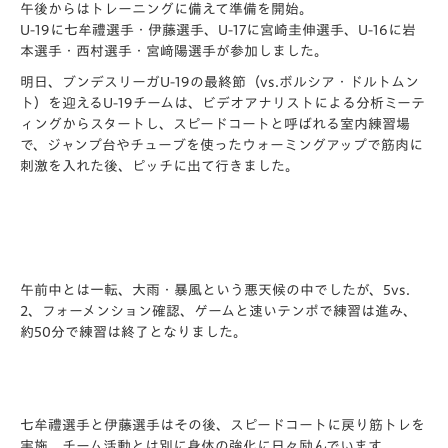
午後からはトレーニングに備えて準備を開始。
U-19に七牟禮選手・伊藤選手、U-17に宮崎圭伸選手、U-16に岩
本選手・西村選手・宮﨑陽選手が参加しました。
明日、ブンデスリーガU-19の最終節（vs.ボルシア・ドルトムン
ト）を迎えるU-19チームは、ビデオアナリストによる分析ミーテ
ィングからスタートし、スピードコートと呼ばれる室内練習場
で、ジャンプ台やチューブを使ったウォーミングアップで筋肉に
刺激を入れた後、ピッチに出て行きました。
午前中とは一転、大雨・暴風という悪天候の中でしたが、5vs.
2、フォーメンション確認、ゲームと速いテンポで練習は進み、
約50分で練習は終了となりました。
七牟禮選手と伊藤選手はその後、スピードコートに戻り筋トレを
実施。チーム活動とは別に身体の強化に日々励んでいます。