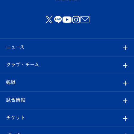
ニュース
すべて
クラブ・チーム
トップチーム
クラブプロフィール
観戦
クラブ
フィロソフィー
観戦ルール
試合情報
試合情報
クラブ概要
観戦ツアー
試合日程/結果
チケット
ファンクラブ
エンブレム紹介
はじめての観戦ガイド
順位表
チケット