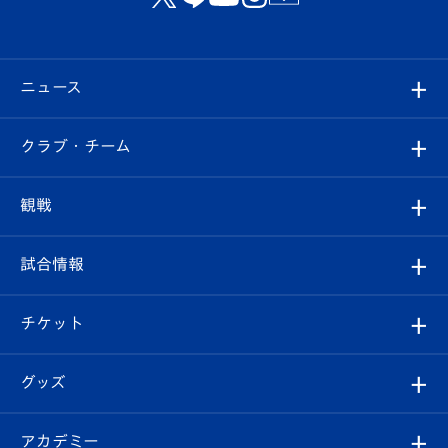
ニュース
すべて
クラブ・チーム
トップチーム
クラブプロフィール
観戦
クラブ
フィロソフィー
観戦ルール
試合情報
試合情報
クラブ概要
観戦ツアー
試合日程/結果
チケット
ファンクラブ
エンブレム紹介
はじめての観戦ガイド
順位表
チケット
グッズ
チケット
選手プロフィール
Revive Team
フォトギャラリー
シーズンシート
オンラインショップ
アカデミー
イベント