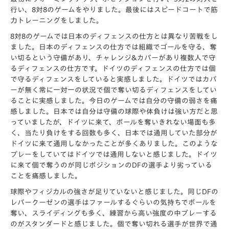
行い、8対8のゲームをやりました。最後にはスピードコートで筋
力トレーニングをしました。
8対8のゲームでは日本のディフェンスの仕方とは異なり苦戦をし
ました。日本のディフェンスの仕方では組織でゴールを守る、奪
い切るという守備があり、チャレンジ&カバーがあり複数人で守
るディフェンスの仕方です。ドイツのディフェンスの仕方では個
で守るディフェンスをしていると実感しました。ドイツではカバ
ーが無く常に一対一の状況で個で奪い切るディフェンスをしてい
ることに実感しました。今日のゲームでは自分の守備の弱さを痛
感しました。日本では自分は守備の球際や体負けは強い方だと思
っていましたが、ドイツに来て、ボールを奪いきれない場面も多
く、当たり負けをする回数も多く、日本では通用していた部分が
ドイツに来て通用しなかったことが多くありました。このような
プレーをしていてはドイツでは通用しないと感じました。ドイツ
に来て個で奪うのが同じポジションのDFの選手より劣っている
ことを痛感しました。
球際やフィジカルの強さが足りていないと感じました。同じDFの
レバークーゼンの選手はファールするぐらいの気持ちでボールを
奪い、スライディングも多く、練習から高い強度の中プレーする
のがスタンダードと感じました。個で奪い切れる選手が世界で通