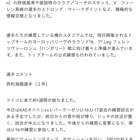
n）の評価基準や面談時のクラブ／コーチのスタンス、V・ファー
レン長崎の選手のストロング・ウィークポイントなど、積極的な
情報交換となりました。
選手たちが練習している横のスタジアムでは、明日開催されるト
st
ップチームのヨーロッパリーグのラウンド16．1
.Leg フェレン
ツヴァ―ロシュ（ハンガリー）戦に向け着々と準備が進んでいま
す。また、トップチームの公式練習も行われていました。
選手コメント
西村海陽選手（２年）
ドイツに来て約1週間が経ちました。
今日はKASオイペンvsレバークーゼンU-16.U-17混合の練習試合が
ある予定でしたが、前日からの雪や雨が降り、ピッチの状況が悪
く、試合が中止になりました。午後からの練習に変更になり、僕
はU-16の練習に参加しました。
最初にウォーミングアップ、ポゼッションを行い、3対2の対人を