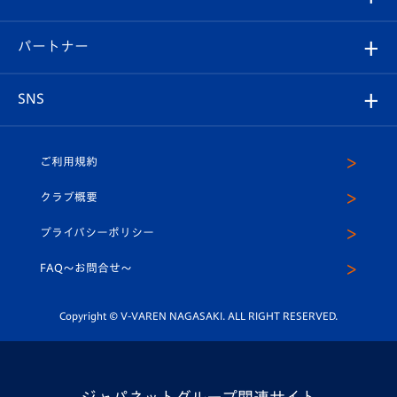
スタッフプロフィール
スタジアムへのアクセス
スタジアムグルメ
V-LOVERS（ファンクラブ）
2026-27ユニフォーム
メディア
育成からのお知らせ
パートナー
マスコット紹介
ヴィヴィくんの長崎おもてなしガイド
はじめての観戦ガイド
プレイヤーズスイート
店舗情報
グッズ
アカデミー
チームスケジュール
V-EXPRESS
パートナー企業一覧
SNS
（ユニフォーム入場）
ホームタウン
U-18
クラブハウス（練習場）
パートナー募集
公式Twitter
ご利用規約
アカデミー
U-15
応援メディア
法人限定 VIP BOX
ヴィヴィくんインスタグラム
クラブ概要
スクール
U-12
メディア出演情報
プライバシーポリシー
公式LINE＠
スクール
FAQ〜お問合せ〜
平和祈念活動
Youtube公式チャンネル
ホームタウン活動
Copyright © V-VAREN NAGASAKI. ALL RIGHT RESERVED.
ジャパネットグループ関連サイト