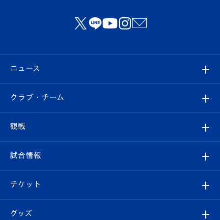
ニュース
すべて
クラブ・チーム
トップチーム
クラブプロフィール
観戦
クラブ
フィロソフィー
観戦ルール
試合情報
試合情報
クラブ概要
観戦ツアー
試合日程/結果
チケット
ファンクラブ
エンブレム紹介
はじめての観戦ガイド
順位表
チケット
グッズ
チケット