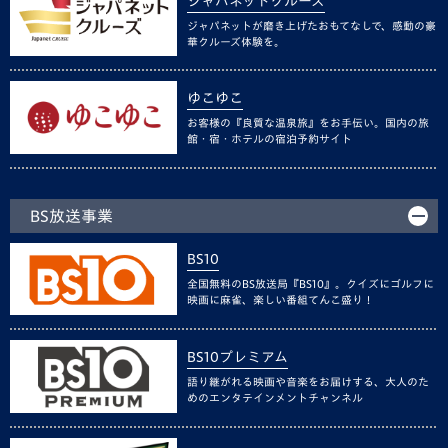
ジャパネットクルーズ
ジャパネットが磨き上げたおもてなしで、感動の豪
華クルーズ体験を。
ゆこゆこ
お客様の『良質な温泉旅』をお手伝い。国内の旅
館・宿・ホテルの宿泊予約サイト
BS放送事業
BS10
全国無料のBS放送局『BS10』。クイズにゴルフに
映画に麻雀、楽しい番組てんこ盛り！
BS10プレミアム
語り継がれる映画や音楽をお届けする、大人のた
めのエンタテインメントチャンネル