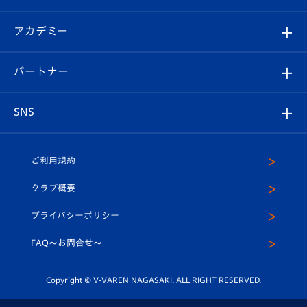
選手プロフィール
Revive Team
フォトギャラリー
シーズンシート
オンラインショップ
アカデミー
イベント
スタッフプロフィール
スタジアムへのアクセス
スタジアムグルメ
V-LOVERS（ファンクラブ）
2026-27ユニフォーム
メディア
育成からのお知らせ
パートナー
マスコット紹介
ヴィヴィくんの長崎おもてなしガイド
はじめての観戦ガイド
プレイヤーズスイート
店舗情報
グッズ
アカデミー
チームスケジュール
V-EXPRESS
パートナー企業一覧
SNS
（ユニフォーム入場）
ホームタウン
U-18
クラブハウス（練習場）
パートナー募集
公式Twitter
ご利用規約
アカデミー
U-15
応援メディア
法人限定 VIP BOX
ヴィヴィくんインスタグラム
クラブ概要
スクール
U-12
メディア出演情報
プライバシーポリシー
公式LINE＠
スクール
FAQ〜お問合せ〜
平和祈念活動
Youtube公式チャンネル
ホームタウン活動
Copyright © V-VAREN NAGASAKI. ALL RIGHT RESERVED.