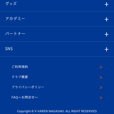
順位表
チケット
グッズ
チケット
選手プロフィール
Revive Team
フォトギャラリー
シーズンシート
オンラインショップ
アカデミー
イベント
スタッフプロフィール
スタジアムへのアクセス
スタジアムグルメ
V-LOVERS（ファンクラブ）
2026-27ユニフォーム
メディア
育成からのお知らせ
パートナー
マスコット紹介
ヴィヴィくんの長崎おもてなしガイド
はじめての観戦ガイド
プレイヤーズスイート
店舗情報
グッズ
アカデミー
チームスケジュール
V-EXPRESS
パートナー企業一覧
SNS
（ユニフォーム入場）
ホームタウン
U-18
クラブハウス（練習場）
パートナー募集
公式Twitter
ご利用規約
アカデミー
U-15
応援メディア
法人限定 VIP BOX
ヴィヴィくんインスタグラム
クラブ概要
スクール
U-12
メディア出演情報
プライバシーポリシー
公式LINE＠
スクール
FAQ〜お問合せ〜
平和祈念活動
Youtube公式チャンネル
ホームタウン活動
Copyright © V-VAREN NAGASAKI. ALL RIGHT RESERVED.