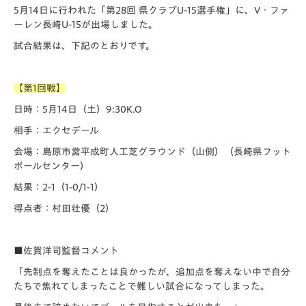
5月14日に行われた「️第28回 県クラブU-15選手権」に、V・ファ
ーレン長崎U-15が出場しました。
試合結果は、下記のとおりです。
【第1回戦
】
日時：5月14日（土）9:30K.O
相手：エクセデール
会場：島原市営平成町人工芝グラウンド（山側）（長崎県フット
ボールセンター）
結果：2-1（1-0/1-1）
得点者：村田壮優（2）
■佐賀洋司監督コメント
「先制点を奪えたことは良かったが、追加点を奪えない中で自分
たちで焦れてしまったことで難しい試合になってしまった。