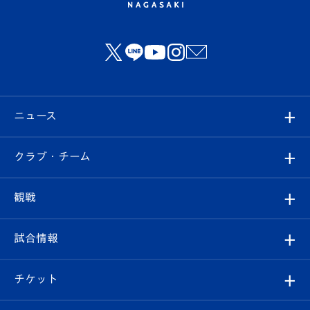
ニュース
すべて
クラブ・チーム
トップチーム
クラブプロフィール
観戦
クラブ
フィロソフィー
観戦ルール
試合情報
試合情報
クラブ概要
観戦ツアー
試合日程/結果
チケット
ファンクラブ
エンブレム紹介
はじめての観戦ガイド