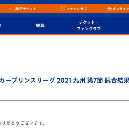
単日チケット
ファンクラブ
オンライ
チケット・
報
観戦
ファンクラブ
観戦ルール
チケット
オンラ
はじめての観戦ガイ
シーズンシート
2026
ド
ム
プレイヤーズスイート
Revive Team
店舗情
サッカープリンスリーグ 2021 九州 第7節 試合結
関連
V-LOVERS（ファン
スタジアムへのアク
クラブ）
セス
リー
ヴィヴィくんの長崎
ルメ
おもてなしガイド
ありがとうございます。