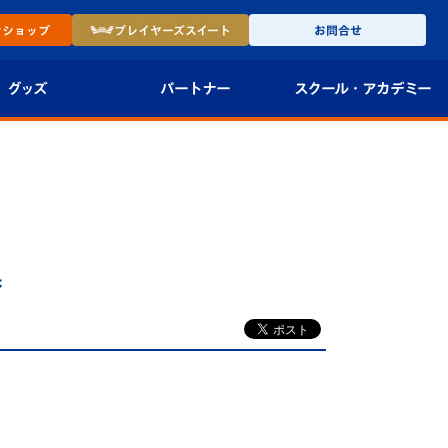
ン
ショップ
プレイヤーズ
スイート
お問合せ
グッズ
パートナー
スクール・
アカデミー
インショップ
パートナー企業一覧
アカデミー
-27ユニフォー
パートナー募集
U-18
法人限定 VIP BOX
U-15
報
果
U-12
スクール