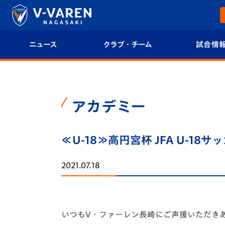
ニュース
クラブ・チーム
試合情
すべて
クラブプロフィール
試合日程/結果
トップチーム
フィロソフィー
試合情報
アカデミー
クラブ
クラブ概要
順位表
≪U-18≫高円宮杯 JFA U-18
試合情報
エンブレム紹介
U-21 Jリーグ
2021.07.18
ファンクラブ
選手プロフィール
フォトギャラ
チケット
スタッフプロフィール
スタジアムグ
いつもV・ファーレン長崎にご声援いただき