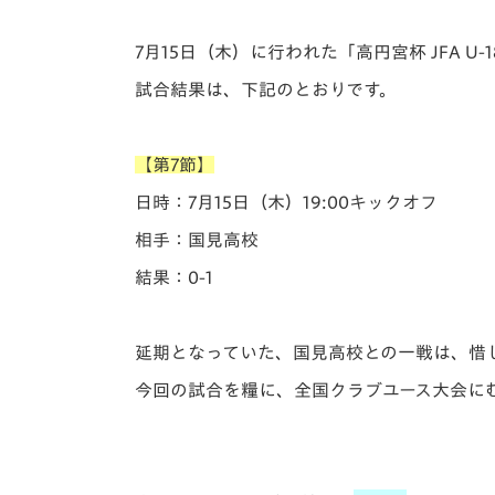
イベント
マスコット紹介
7月15日（木）に行われた「️高円宮杯 JFA U
メディア
チームスケジュール
試合結果は、下記のとおりです。
グッズ
クラブハウス（練習
場）
【第7節】
ホームタウン
応援メディア
日時：7月15日（木）19:00キックオフ
アカデミー
相手：国見高校
平和祈念活動
結果：0-1
スクール
ホームタウン活動
延期となっていた、国見高校との一戦は、惜
今回の試合を糧に、全国クラブユース大会に