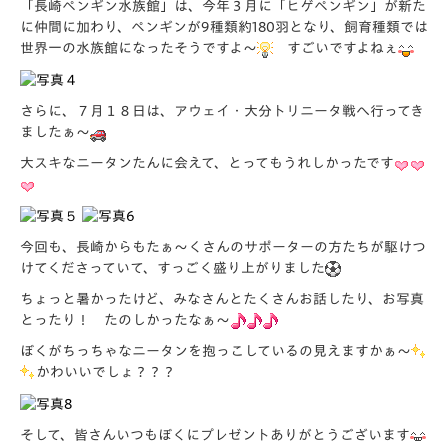
「長崎ペンギン水族館」は、今年３月に「ヒゲペンギン」が新た
に仲間に加わり、ペンギンが9種類約180羽となり、飼育種類では
世界一の水族館になったそうですよ～
すごいですよねぇ
さらに、７月１８日は、アウェイ・大分トリニータ戦へ行ってき
ましたぁ～
大スキなニータンたんに会えて、とってもうれしかったです
今回も、長崎からもたぁ～くさんのサポーターの方たちが駆けつ
けてくださっていて、すっごく盛り上がりました
ちょっと暑かったけど、みなさんとたくさんお話したり、お写真
とったり！ たのしかったなぁ～
ぼくがちっちゃなニータンを抱っこしているの見えますかぁ～
かわいいでしょ？？？
そして、皆さんいつもぼくにプレゼントありがとうございます