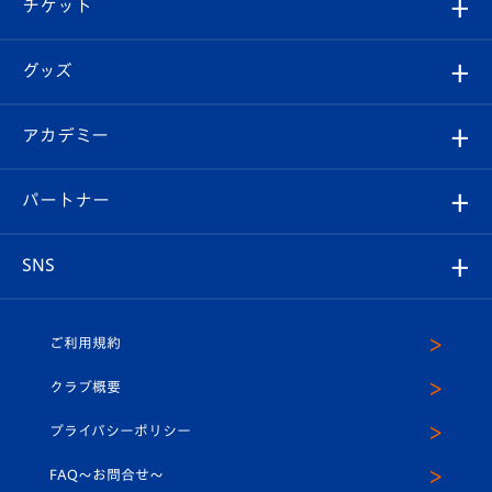
試合日程/結果
チケット
ファンクラブ
エンブレム紹介
はじめての観戦ガイド
順位表
チケット
グッズ
チケット
選手プロフィール
Revive Team
フォトギャラリー
シーズンシート
オンラインショップ
アカデミー
イベント
スタッフプロフィール
スタジアムへのアクセス
スタジアムグルメ
V-LOVERS（ファンクラブ）
2026-27ユニフォーム
メディア
育成からのお知らせ
パートナー
マスコット紹介
ヴィヴィくんの長崎おもてなしガイド
はじめての観戦ガイド
プレイヤーズスイート
店舗情報
グッズ
アカデミー
チームスケジュール
V-EXPRESS
パートナー企業一覧
SNS
（ユニフォーム入場）
ホームタウン
U-18
クラブハウス（練習場）
パートナー募集
公式Twitter
ご利用規約
アカデミー
U-15
応援メディア
法人限定 VIP BOX
ヴィヴィくんインスタグラム
クラブ概要
スクール
U-12
メディア出演情報
プライバシーポリシー
公式LINE＠
スクール
FAQ〜お問合せ〜
平和祈念活動
Youtube公式チャンネル