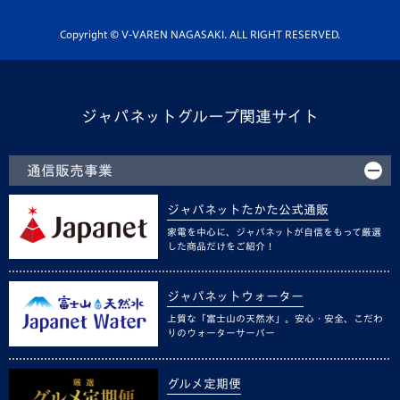
ホームタウン活動
Copyright © V-VAREN NAGASAKI. ALL RIGHT RESERVED.
ジャパネットグループ関連サイト
通信販売事業
ジャパネットたかた公式通販
家電を中心に、ジャパネットが自信をもって厳選
した商品だけをご紹介！
ジャパネットウォーター
上質な「富士山の天然水」。安心・安全、こだわ
りのウォーターサーバー
グルメ定期便