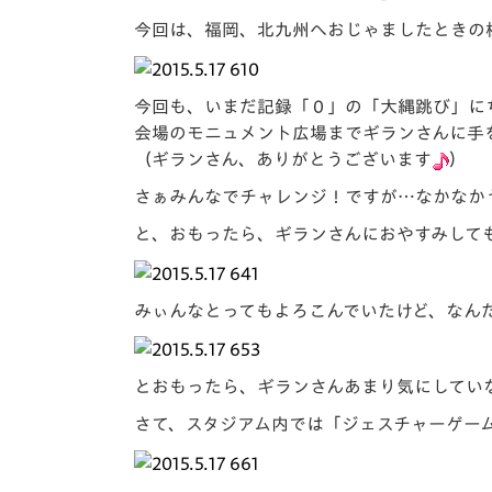
イベント
マスコット紹介
今回は、福岡、北九州へおじゃましたときの
メディア
チームスケジュール
今回も、いまだ記録「０」の「大縄跳び」に
グッズ
クラブハウス（練習
会場のモニュメント広場までギランさんに手
場）
（ギランさん、ありがとうございます
）
ホームタウン
応援メディア
さぁみんなでチャレンジ！ですが…なかなか
アカデミー
と、おもったら、ギランさんにおやすみして
平和祈念活動
スクール
ホームタウン活動
みぃんなとってもよろこんでいたけど、なん
とおもったら、ギランさんあまり気にしてい
さて、スタジアム内では「ジェスチャーゲー