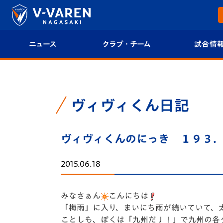
ニュース
クラブ・チーム
試合情
すべて
クラブプロフィール
試合日程/結果
トップチーム
フィロソフィー
試合情報
ヴィヴィくん日記
クラブ
クラブ概要
順位表
ヴィヴィくんのにっき １９３
試合情報
エンブレム紹介
U-21 Jリーグ
2015.06.18
ファンクラブ
選手プロフィール
フォトギャラ
みなさぁん
こんにちは
チケット
スタッフプロフィール
スタジアムグ
「梅雨」に入り、まいにち雨が続いていて、
ことしも、ぼくは「九州だＪ！」で九州の各