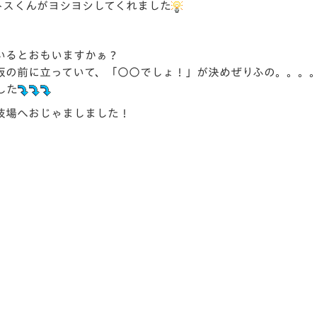
トスくんがヨシヨシしてくれました
いるとおもいますかぁ？
板の前に立っていて、「○○でしょ！」が決めぜりふの。。。
した
技場へおじゃましました！