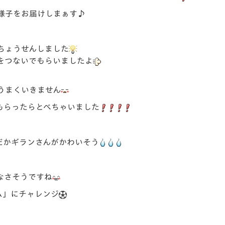
V-EXPRESS（ユニフ
様子をお届けしまぁす♪
ォーム入場）
ちょうせんしました
をつないでもらいましたよ
うまくいきません
もらったらとべちゃいました
だかギランさんがかわいそう
なさそうですね
ム」にチャレンジ