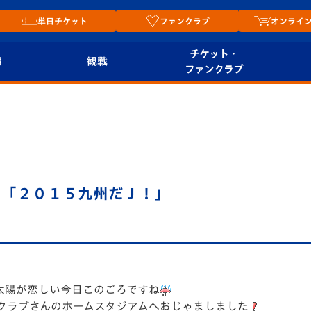
単日チケット
ファンクラブ
オンライ
チケット・
報
観戦
ファンクラブ
観戦ルール
チケット
オンラ
はじめての観戦ガイ
シーズンシート
2026
ド
ム
プレイヤーズスイート
Revive Team
店舗情
．「２０１５九州だＪ！」
関連
V-LOVERS（ファン
スタジアムへのアク
クラブ）
セス
リー
ヴィヴィくんの長崎
ルメ
おもてなしガイド
太陽が恋しい今日このごろですね
クラブさんのホームスタジアムへおじゃましました