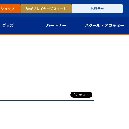
ン
ショップ
プレイヤーズ
スイート
お問合せ
グッズ
パートナー
スクール・
アカデミー
インショップ
パートナー企業一覧
アカデミー
-27ユニフォー
パートナー募集
U-18
法人限定 VIP BOX
U-15
報
U-12
スクール