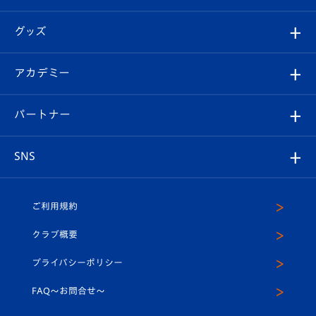
ファンクラブ
エンブレム紹介
はじめての観戦ガイド
順位表
チケット
グッズ
チケット
選手プロフィール
Revive Team
フォトギャラリー
シーズンシート
オンラインショップ
アカデミー
イベント
スタッフプロフィール
スタジアムへのアクセス
スタジアムグルメ
V-LOVERS（ファンクラブ）
2026-27ユニフォーム
メディア
育成からのお知らせ
パートナー
マスコット紹介
ヴィヴィくんの長崎おもてなしガイド
はじめての観戦ガイド
プレイヤーズスイート
店舗情報
グッズ
アカデミー
チームスケジュール
V-EXPRESS
パートナー企業一覧
SNS
（ユニフォーム入場）
ホームタウン
U-18
クラブハウス（練習場）
パートナー募集
公式Twitter
ご利用規約
アカデミー
U-15
応援メディア
法人限定 VIP BOX
ヴィヴィくんインスタグラム
クラブ概要
スクール
U-12
メディア出演情報
プライバシーポリシー
公式LINE＠
スクール
FAQ〜お問合せ〜
平和祈念活動
Youtube公式チャンネル