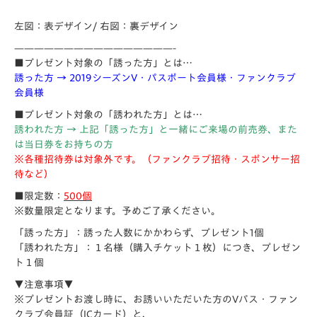
左図：表デザイン/ 右図：裏デザイン
————————————————-
■プレゼント対象の「誘った方」とは…
誘った方 → 2019シーズンV・パスポート会員様・ファンクラブ
会員様
■プレゼント対象の「誘われた方」とは…
誘われた方 → 上記「誘った方」と一緒にご来場の前売券、また
は当日券をお持ちの方
※各種招待券は対象外です。（ファンクラブ招待・スポンサー招
待など）
■限定数：
500個
※数量限定となります。予めご了承ください。
「誘った方」：誘った人数にかかわらず、プレゼント1個
「誘われた方」：１名様（購入チケット１枚）につき、プレゼン
ト１個
▼注意事項▼
※プレゼントお渡し時に、お誘いいただいた方のVパス・ファン
クラブ会員証（ICカード）と、