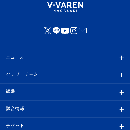
ニュース
すべて
クラブ・チーム
トップチーム
クラブプロフィール
観戦
クラブ
フィロソフィー
観戦ルール
試合情報
試合情報
クラブ概要
観戦ツアー
試合日程/結果
チケット