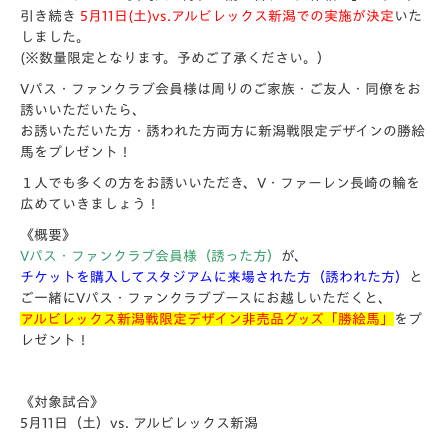
引き続き
5月11日(土)vs.アルビレックス新潟での実施が決定
いた
しました。
(※数量限定となります。予めご了承ください。）
Vパス・ファンクラブ会員様は周りのご家族・ご友人・同僚をお
誘いいただいたら、
お誘いただいた方・誘われた方両方に新潟戦限定デザインの勝絵
馬をプレゼント！
１人でも多くの方をお誘いいただき、V・ファーレン長崎の輪を
広めていきましょう！
《概要》
Vパス・ファンクラブ会員様（誘った方）
が、
チケットを購入してスタジアムに来場された方（誘われた方）
と
ご一緒にVパス・ファンクラブブースにお越しいただくと、
アルビレックス新潟戦限定デザイン非売品グッズ「勝絵馬」
をプ
レゼント！
《対象試合》
5月11日（土）vs. アルビレックス新潟