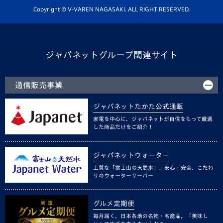
ホームタウン活動
Copyright © V-VAREN NAGASAKI. ALL RIGHT RESERVED.
ジャパネットグループ関連サイト
通信販売事業
ジャパネットたかた公式通販
家電を中心に、ジャパネットが自信をもって厳選
した商品だけをご紹介！
ジャパネットウォーター
上質な「富士山の天然水」。安心・安全、こだわ
りのウォーターサーバー
グルメ定期便
毎月届く、日本各地の名物・名産品。「美味し