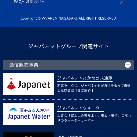
スクール
FAQ〜お問合せ〜
平和祈念活動
Youtube公式チャンネル
ホームタウン活動
Copyright © V-VAREN NAGASAKI. ALL RIGHT RESERVED.
ジャパネットグループ関連サイト
通信販売事業
ジャパネットたかた公式通販
家電を中心に、ジャパネットが自信をもって厳選
した商品だけをご紹介！
ジャパネットウォーター
上質な「富士山の天然水」。安心・安全、こだわ
りのウォーターサーバー