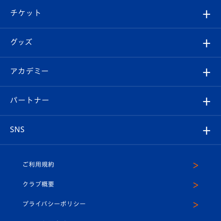
クラブ概要
観戦ツアー
試合日程/結果
チケット
ファンクラブ
エンブレム紹介
はじめての観戦ガイド
順位表
チケット
グッズ
チケット
選手プロフィール
Revive Team
フォトギャラリー
シーズンシート
オンラインショップ
アカデミー
イベント
スタッフプロフィール
スタジアムへのアクセス
スタジアムグルメ
V-LOVERS（ファンクラブ）
2026-27ユニフォーム
メディア
育成からのお知らせ
パートナー
マスコット紹介
ヴィヴィくんの長崎おもてなしガイド
はじめての観戦ガイド
プレイヤーズスイート
店舗情報
グッズ
アカデミー
チームスケジュール
V-EXPRESS
パートナー企業一覧
SNS
（ユニフォーム入場）
ホームタウン
U-18
クラブハウス（練習場）
パートナー募集
公式Twitter
ご利用規約
アカデミー
U-15
応援メディア
法人限定 VIP BOX
ヴィヴィくんインスタグラム
クラブ概要
スクール
U-12
メディア出演情報
プライバシーポリシー
公式LINE＠