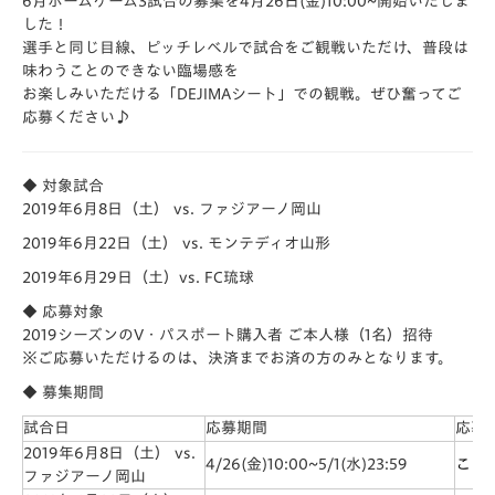
6月ホームゲーム3試合の募集を4
月26日(金)10:00~
開始いたしま
した！
選手と同じ目線、ピッチレベルで試合をご観戦いただけ、普段は
味わうことのできない臨場感を
お楽しみいただける「DEJIMAシート」での観戦。ぜひ奮ってご
応募ください♪
◆
対象試合
2019年6月8日（土） vs. ファジアーノ岡山
2019年6月22日（土） vs. モンテディオ山形
2019年6月29日（土）vs. FC琉球
◆
応募対象
2019シーズンのV・パスポート購入者 ご本人様（1名）招待
※ご応募いただけるのは、決済までお済の方のみとなります。
◆
募集期間
試合日
応募期間
応募
2019年6月8日（土） vs.
4/26(金)10:00~5/1(水)23:59
こち
ファジアーノ岡山