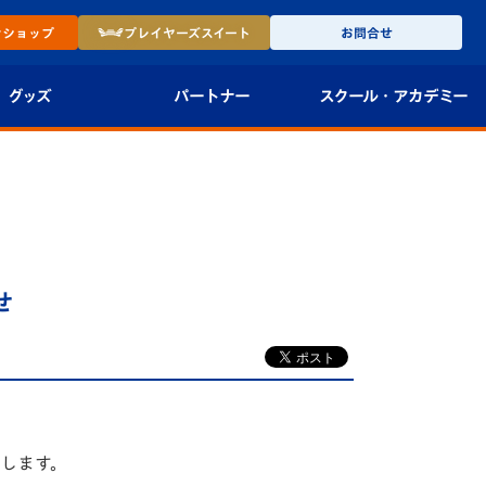
ン
ショップ
プレイヤーズ
スイート
お問合せ
グッズ
パートナー
スクール・
アカデミー
インショップ
パートナー企業一覧
アカデミー
-27ユニフォー
パートナー募集
U-18
法人限定 VIP BOX
U-15
報
せ
U-12
スクール
たします。