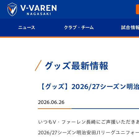
ニュース
クラブ・チーム
試合情
すべて
クラブプロフィール
試合日程/結果
トップチーム
フィロソフィー
試合情報
グッズ最新情報
クラブ
クラブ概要
順位表
【グッズ】2026/27シーズン
試合情報
エンブレム紹介
U-21 Jリーグ
2026.06.26
ファンクラブ
選手プロフィール
フォトギャラ
いつもV・ファーレン長崎にご声援いただき
チケット
スタッフプロフィール
スタジアムグ
2026/27シーズン明治安田J1リーグユニ