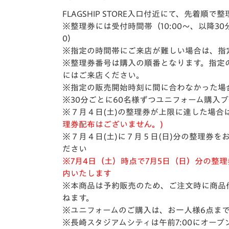
FLAGSHIP STORE
入口付近にて、先着順で整
※整理券には受付時間帯（10:00〜、以降
0）
※指定の時間帯にご来店が難しい場合は、指
※整理券番号は購入の順番となります。指定
にはご来店ください。
※指定の販売開始時刻に間に合わなかった場
※30分ごとに60名様ずつユニフォーム購入
※７月４日(土)の整理券が上限に達した場合
理券配布はございません。)
※７月４日(土)に７月５日(日)分の整理券
ださい
※7
月4日（土）時点で7月5日（日）分の整理券の
内いたします
※本商品は予約販売のため、ご注文時に商品
ねます。
※ユニフォームのご購入は、お一人様6点ま
※長崎スタジアムシティは午前7:00にオー