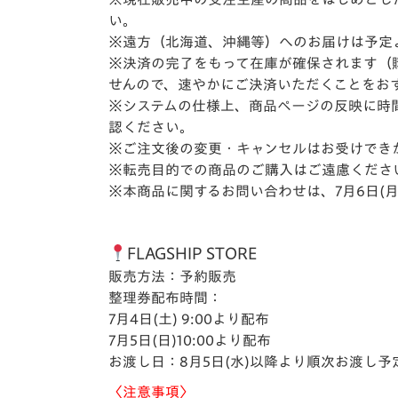
い。
※遠方（北海道、沖縄等）へのお届けは予定
※決済の完了をもって在庫が確保されます（
せんので、速やかにご決済いただくことをお
※システムの仕様上、商品ページの反映に時
認ください。
※ご注文後の変更・キャンセルはお受けでき
※転売目的での商品のご購入はご遠慮くださ
※本商品に関するお問い合わせは、7月6日(
FLAGSHIP STORE
販売方法：予約販売
整理券配布時間：
7
月4日(土)
9:00
より配布
7
月5日(日)10:00より配布
お渡し日：8月5日(水)以降より順次お渡し予
〈注意事項〉