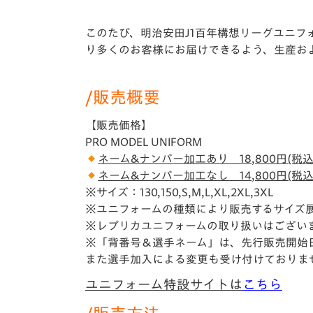
イベント
マスコット紹介
このたび、明治安田J1百年構想リーグユニ
メディア
チームスケジュール
り多くのお客様にお届けできるよう、生産お
グッズ
クラブハウス（練習
場）
/販売概要
ホームタウン
応援メディア
【販売価格】
PRO MODEL UNIFORM
アカデミー
平和祈念活動
ネーム&ナンバー加工あり 18,800円(税込
ネーム&ナンバー加工なし 14,800円(税込
スクール
※サイズ：130,150,S,M,L,XL,2XL,3XL
ホームタウン活動
※ユニフォームの種類により販売するサイズ
※レプリカユニフォームの取り扱いはござい
※「背番号＆選手ネーム」は、先行販売開始
また選手加入による変更も受け付けておりま
ユニフォーム特設サイトは
こちら