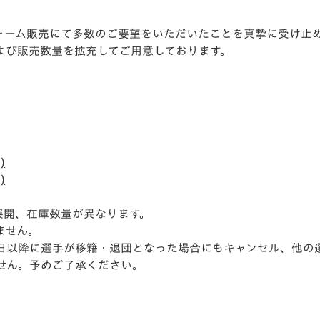
V-EXPRESS（ユニフ
ォーム入場）
フォーム販売にて多数のご要望をいただいたことを真摯に受け止
よび販売数量を拡充してご用意しております。
)
)
展開、在庫数量が異なります。
ません。
日以降に選手が移籍・退団となった場合にもキャンセル、他の
せん。予めご了承ください。