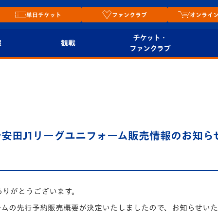
単日チケット
ファンクラブ
オンライ
チケット・
報
観戦
ファンクラブ
観戦ルール
チケット
オンラ
はじめての観戦ガイ
シーズンシート
2026
ド
ム
プレイヤーズスイート
Revive Team
店舗情
明治安田J1リーグユニフォーム販売情報のお知ら
関連
V-LOVERS（ファン
スタジアムへのアク
クラブ）
セス
リー
ヴィヴィくんの長崎
ありがとうございます。
ルメ
おもてなしガイド
フォームの先行予約販売概要が決定いたしましたので、お知らせい