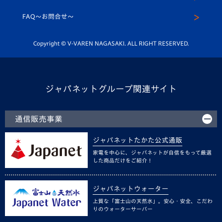
スクール
FAQ〜お問合せ〜
平和祈念活動
Youtube公式チャンネル
ホームタウン活動
Copyright © V-VAREN NAGASAKI. ALL RIGHT RESERVED.
ジャパネットグループ関連サイト
通信販売事業
ジャパネットたかた公式通販
家電を中心に、ジャパネットが自信をもって厳選
した商品だけをご紹介！
ジャパネットウォーター
上質な「富士山の天然水」。安心・安全、こだわ
りのウォーターサーバー