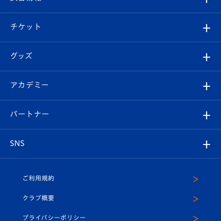
試合情報
クラブ概要
観戦ツアー
試合日程/結果
チケット
ファンクラブ
エンブレム紹介
はじめての観戦ガイド
順位表
チケット
グッズ
チケット
選手プロフィール
Revive Team
フォトギャラリー
シーズンシート
オンラインショップ
アカデミー
イベント
スタッフプロフィール
スタジアムへのアクセス
スタジアムグルメ
V-LOVERS（ファンクラブ）
2026-27ユニフォーム
メディア
育成からのお知らせ
パートナー
マスコット紹介
ヴィヴィくんの長崎おもてなしガイド
はじめての観戦ガイド
プレイヤーズスイート
店舗情報
グッズ
アカデミー
チームスケジュール
V-EXPRESS
パートナー企業一覧
SNS
（ユニフォーム入場）
ホームタウン
U-18
クラブハウス（練習場）
パートナー募集
公式Twitter
ご利用規約
アカデミー
U-15
応援メディア
法人限定 VIP BOX
ヴィヴィくんインスタグラム
クラブ概要
スクール
U-12
メディア出演情報
プライバシーポリシー
公式LINE＠