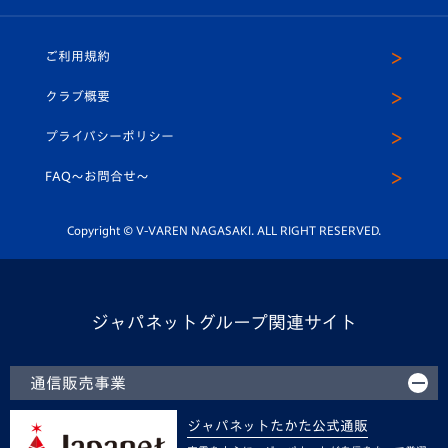
ホームタウン
U-18
クラブハウス（練習場）
パートナー募集
公式Twitter
ご利用規約
アカデミー
U-15
応援メディア
法人限定 VIP BOX
ヴィヴィくんインスタグラム
クラブ概要
スクール
U-12
メディア出演情報
プライバシーポリシー
公式LINE＠
スクール
FAQ〜お問合せ〜
平和祈念活動
Youtube公式チャンネル
ホームタウン活動
Copyright © V-VAREN NAGASAKI. ALL RIGHT RESERVED.
ジャパネットグループ関連サイト
通信販売事業
ジャパネットたかた公式通販