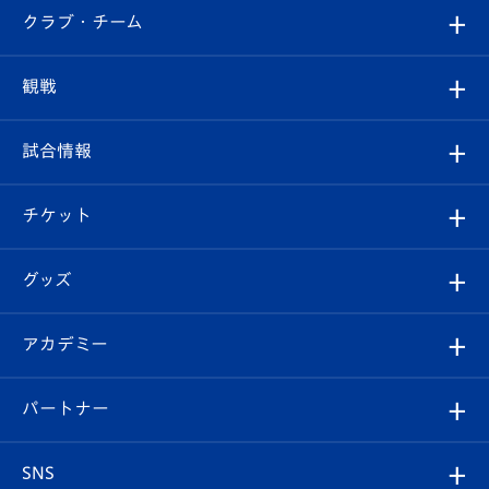
すべて
クラブ・チーム
トップチーム
クラブプロフィール
観戦
クラブ
フィロソフィー
観戦ルール
試合情報
試合情報
クラブ概要
観戦ツアー
試合日程/結果
チケット
ファンクラブ
エンブレム紹介
はじめての観戦ガイド
順位表
チケット
グッズ
チケット
選手プロフィール
Revive Team
フォトギャラリー
シーズンシート
オンラインショップ
アカデミー
イベント
スタッフプロフィール
スタジアムへのアクセス
スタジアムグルメ
V-LOVERS（ファンクラブ）
2026-27ユニフォーム
メディア
育成からのお知らせ
パートナー
マスコット紹介
ヴィヴィくんの長崎おもてなしガイド
はじめての観戦ガイド
プレイヤーズスイート
店舗情報
グッズ
アカデミー
チームスケジュール
V-EXPRESS
パートナー企業一覧
SNS
（ユニフォーム入場）