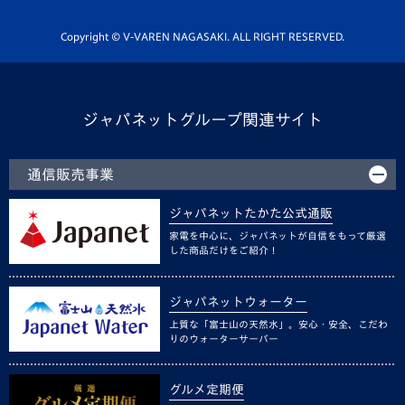
ホームタウン活動
Copyright © V-VAREN NAGASAKI. ALL RIGHT RESERVED.
ジャパネットグループ関連サイト
通信販売事業
ジャパネットたかた公式通販
家電を中心に、ジャパネットが自信をもって厳選
した商品だけをご紹介！
ジャパネットウォーター
上質な「富士山の天然水」。安心・安全、こだわ
りのウォーターサーバー
グルメ定期便