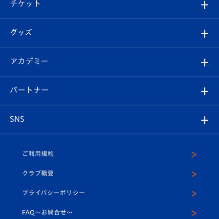
試合日程/結果
チケット
ファンクラブ
エンブレム紹介
はじめての観戦ガイド
順位表
チケット
グッズ
チケット
選手プロフィール
Revive Team
フォトギャラリー
シーズンシート
オンラインショップ
アカデミー
イベント
スタッフプロフィール
スタジアムへのアクセス
スタジアムグルメ
V-LOVERS（ファンクラブ）
2026-27ユニフォーム
メディア
育成からのお知らせ
パートナー
マスコット紹介
ヴィヴィくんの長崎おもてなしガイド
はじめての観戦ガイド
プレイヤーズスイート
店舗情報
グッズ
アカデミー
チームスケジュール
V-EXPRESS
パートナー企業一覧
SNS
（ユニフォーム入場）
ホームタウン
U-18
クラブハウス（練習場）
パートナー募集
公式Twitter
ご利用規約
アカデミー
U-15
応援メディア
法人限定 VIP BOX
ヴィヴィくんインスタグラム
クラブ概要
スクール
U-12
メディア出演情報
プライバシーポリシー
公式LINE＠
スクール
FAQ〜お問合せ〜
平和祈念活動
Youtube公式チャンネル