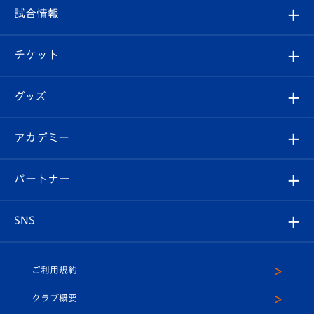
フィロソフィー
観戦ルール
試合情報
試合情報
クラブ概要
観戦ツアー
試合日程/結果
チケット
ファンクラブ
エンブレム紹介
はじめての観戦ガイド
順位表
チケット
グッズ
チケット
選手プロフィール
Revive Team
フォトギャラリー
シーズンシート
オンラインショップ
アカデミー
イベント
スタッフプロフィール
スタジアムへのアクセス
スタジアムグルメ
V-LOVERS（ファンクラブ）
2026-27ユニフォーム
メディア
育成からのお知らせ
パートナー
マスコット紹介
ヴィヴィくんの長崎おもてなしガイド
はじめての観戦ガイド
プレイヤーズスイート
店舗情報
グッズ
アカデミー
チームスケジュール
V-EXPRESS
パートナー企業一覧
SNS
（ユニフォーム入場）
ホームタウン
U-18
クラブハウス（練習場）
パートナー募集
公式Twitter
ご利用規約
アカデミー
U-15
応援メディア
法人限定 VIP BOX
ヴィヴィくんインスタグラム
クラブ概要
スクール