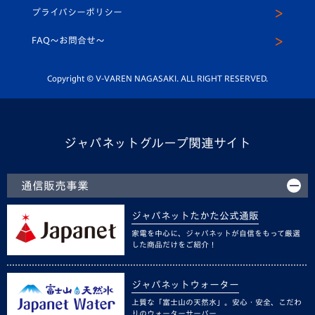
U-12
メディア出演情報
プライバシーポリシー
公式LINE＠
スクール
FAQ〜お問合せ〜
平和祈念活動
Youtube公式チャンネル
ホームタウン活動
Copyright © V-VAREN NAGASAKI. ALL RIGHT RESERVED.
ジャパネットグループ関連サイト
通信販売事業
ジャパネットたかた公式通販
家電を中心に、ジャパネットが自信をもって厳選
した商品だけをご紹介！
ジャパネットウォーター
上質な「富士山の天然水」。安心・安全、こだわ
りのウォーターサーバー