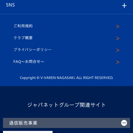
アカデミー
チームスケジュール
V-EXPRESS
パートナー企業一覧
SNS
（ユニフォーム入場）
ホームタウン
U-18
クラブハウス（練習場）
パートナー募集
公式Twitter
ご利用規約
アカデミー
U-15
応援メディア
法人限定 VIP BOX
ヴィヴィくんインスタグラム
クラブ概要
スクール
U-12
メディア出演情報
プライバシーポリシー
公式LINE＠
スクール
FAQ〜お問合せ〜
平和祈念活動
Youtube公式チャンネル
ホームタウン活動
Copyright © V-VAREN NAGASAKI. ALL RIGHT RESERVED.
ジャパネットグループ関連サイト
通信販売事業