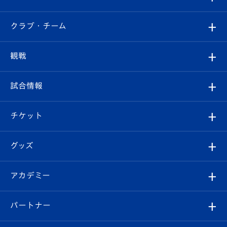
すべて
クラブ・チーム
トップチーム
クラブプロフィール
観戦
クラブ
フィロソフィー
観戦ルール
試合情報
試合情報
クラブ概要
観戦ツアー
試合日程/結果
チケット
ファンクラブ
エンブレム紹介
はじめての観戦ガイド
順位表
チケット
グッズ
チケット
選手プロフィール
Revive Team
フォトギャラリー
シーズンシート
オンラインショップ
アカデミー
イベント
スタッフプロフィール
スタジアムへのアクセス
スタジアムグルメ
V-LOVERS（ファンクラブ）
2026-27ユニフォーム
メディア
育成からのお知らせ
パートナー
マスコット紹介
ヴィヴィくんの長崎おもてなしガイド
はじめての観戦ガイド
プレイヤーズスイート
店舗情報
グッズ