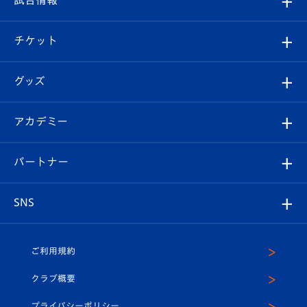
試合情報
クラブ概要
観戦ツアー
試合日程/結果
チケット
ファンクラブ
エンブレム紹介
はじめての観戦ガイド
順位表
チケット
グッズ
チケット
選手プロフィール
Revive Team
フォトギャラリー
シーズンシート
オンラインショップ
アカデミー
イベント
スタッフプロフィール
スタジアムへのアクセス
スタジアムグルメ
V-LOVERS（ファンクラブ）
2026-27ユニフォーム
メディア
育成からのお知らせ
パートナー
マスコット紹介
ヴィヴィくんの長崎おもてなしガイド
はじめての観戦ガイド
プレイヤーズスイート
店舗情報
グッズ
アカデミー
チームスケジュール
V-EXPRESS
パートナー企業一覧
SNS
（ユニフォーム入場）
ホームタウン
U-18
クラブハウス（練習場）
パートナー募集
公式Twitter
ご利用規約
アカデミー
U-15
応援メディア
法人限定 VIP BOX
ヴィヴィくんインスタグラム
クラブ概要
スクール
U-12
メディア出演情報
プライバシーポリシー