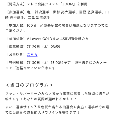
【開催方法】
テレビ会議システム「ZOOM」を利用
【参加選手】
亀川 諒史選手、磯村 亮太選手、富樫 敬真選手、山
崎 亮平選手、二見 宏志選手
【参加人数】
100名 ※応募多数の場合は抽選となりますのでご
了承ください
【参加対象】
V-Lovers GOLDまたはSILVER会員の方
【応募締切】
7月29日（木）23:59
【お申込み】
こちら
【当選通知】
7月30日（金）15:00頃予定 ※当選者にのみメー
ルでご連絡させていただきます
＜当日のプログラム＞
ファン・サポーターのみなさまから事前に募集した質問に選手が
答えます！あなたの質問が選ばれるかも！？
また、選手サイン入り色紙が当たる抽選会を実施！選手がその場
でご当選者のお名前入りでサインを書きます！