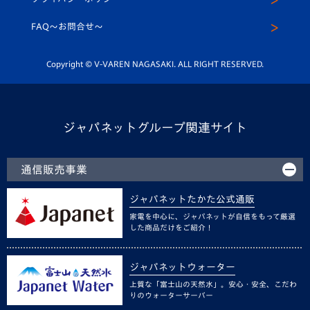
公式LINE＠
スクール
FAQ〜お問合せ〜
平和祈念活動
Youtube公式チャンネル
ホームタウン活動
Copyright © V-VAREN NAGASAKI. ALL RIGHT RESERVED.
ジャパネットグループ関連サイト
通信販売事業
ジャパネットたかた公式通販
家電を中心に、ジャパネットが自信をもって厳選
した商品だけをご紹介！
ジャパネットウォーター
上質な「富士山の天然水」。安心・安全、こだわ
りのウォーターサーバー