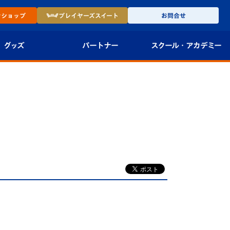
ン
ショップ
プレイヤーズ
スイート
お問合せ
グッズ
パートナー
スクール・
アカデミー
インショップ
パートナー企業一覧
アカデミー
-27ユニフォー
パートナー募集
U-18
法人限定 VIP BOX
U-15
報
U-12
スクール