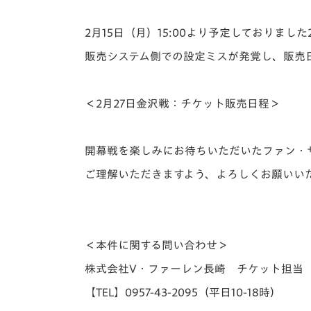
イベント
マスコット紹介
2月15日（月）15:00より予定しておりました
メディア
チームスケジュール
販売システム側での設定ミスが発覚し、販売
グッズ
クラブハウス（練習
場）
＜2月27日金沢戦：チケット販売日程＞
ホームタウン
応援メディア
アカデミー
開幕戦を楽しみにお待ちいただいたファン・
平和祈念活動
ご理解いただきますよう、よろしくお願いい
スクール
ホームタウン活動
＜本件に関する問い合わせ＞
株式会社V・ファーレン長崎 チケット担当
【TEL】0957-43-2095（平日10-18時） 【Mai