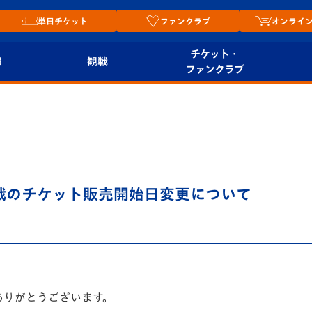
単日チケット
ファンクラブ
オンライ
チケット・
報
観戦
ファンクラブ
観戦ルール
チケット
オンラ
はじめての観戦ガイ
シーズンシート
2026
ド
ム
プレイヤーズスイート
Revive Team
店舗情
沢戦のチケット販売開始日変更について
関連
V-LOVERS（ファン
スタジアムへのアク
クラブ）
セス
リー
ヴィヴィくんの長崎
ルメ
おもてなしガイド
ありがとうございます。