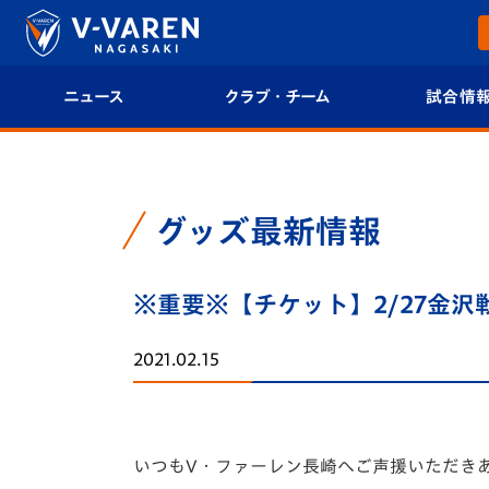
ニュース
クラブ・チーム
試合情
すべて
クラブプロフィール
試合日程/結果
トップチーム
フィロソフィー
試合情報
グッズ最新情報
クラブ
クラブ概要
順位表
※重要※【チケット】2/27金
試合情報
エンブレム紹介
U-21 Jリーグ
2021.02.15
ファンクラブ
選手プロフィール
フォトギャラ
チケット
スタッフプロフィール
スタジアムグ
いつもV・ファーレン長崎へご声援いただき