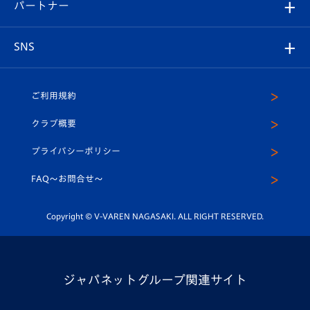
育成からのお知らせ
パートナー
マスコット紹介
ヴィヴィくんの長崎おもてなしガイド
はじめての観戦ガイド
プレイヤーズスイート
店舗情報
グッズ
アカデミー
チームスケジュール
V-EXPRESS
パートナー企業一覧
SNS
（ユニフォーム入場）
ホームタウン
U-18
クラブハウス（練習場）
パートナー募集
公式Twitter
ご利用規約
アカデミー
U-15
応援メディア
法人限定 VIP BOX
ヴィヴィくんインスタグラム
クラブ概要
スクール
U-12
メディア出演情報
プライバシーポリシー
公式LINE＠
スクール
FAQ〜お問合せ〜
平和祈念活動
Youtube公式チャンネル
ホームタウン活動
Copyright © V-VAREN NAGASAKI. ALL RIGHT RESERVED.
ジャパネットグループ関連サイト