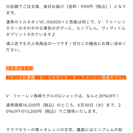
※店舗でご注文後、後日お届け（送料：
990円（税込））となり
ます。
通常のトルネオ＜VC-JS6000＞と性能は同じで、V・ファーレン
カラーのさわやかな青色のボディに、エンブレム、ヴィヴィくん
がプリントされています♪
浦上店でも大人気商品の一つです！ぜひこの機会にお買い求めく
ださい。
目玉商品その2
「カシオ計算機 Ｇ－ＳＨＯＣＫ Ｖ・ファーレン長崎モデル」
V
・ファーレン長崎モデルのGショックは、
なんと20
％OFF！
通常価格16,500円（税込）のところ、6月30日（火）まで、
2
0％OFFの13,
200円（税込）
でご提供いたします。
クラブカラーの青×オレンジの文字、裏面にはエンブレムの刻