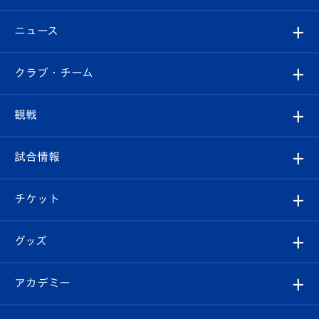
ニュース
すべて
クラブ・チーム
トップチーム
クラブプロフィール
観戦
クラブ
フィロソフィー
観戦ルール
試合情報
試合情報
クラブ概要
観戦ツアー
試合日程/結果
チケット
ファンクラブ
エンブレム紹介
はじめての観戦ガイド
順位表
チケット
グッズ
チケット
選手プロフィール
Revive Team
フォトギャラリー
シーズンシート
オンラインショップ
アカデミー
イベント
スタッフプロフィール
スタジアムへのアクセス
スタジアムグルメ
V-LOVERS（ファンクラブ）
2026-27ユニフォーム
メディア