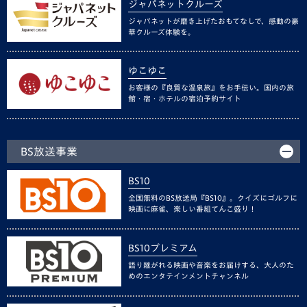
ジャパネットクルーズ
ジャパネットが磨き上げたおもてなしで、感動の豪
華クルーズ体験を。
ゆこゆこ
お客様の『良質な温泉旅』をお手伝い。国内の旅
館・宿・ホテルの宿泊予約サイト
BS放送事業
BS10
全国無料のBS放送局『BS10』。クイズにゴルフに
映画に麻雀、楽しい番組てんこ盛り！
BS10プレミアム
語り継がれる映画や音楽をお届けする、大人のた
めのエンタテインメントチャンネル