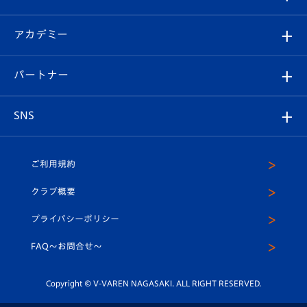
チケット
選手プロフィール
Revive Team
フォトギャラリー
シーズンシート
オンラインショップ
アカデミー
イベント
スタッフプロフィール
スタジアムへのアクセス
スタジアムグルメ
V-LOVERS（ファンクラブ）
2026-27ユニフォーム
メディア
育成からのお知らせ
パートナー
マスコット紹介
ヴィヴィくんの長崎おもてなしガイド
はじめての観戦ガイド
プレイヤーズスイート
店舗情報
グッズ
アカデミー
チームスケジュール
V-EXPRESS
パートナー企業一覧
SNS
（ユニフォーム入場）
ホームタウン
U-18
クラブハウス（練習場）
パートナー募集
公式Twitter
ご利用規約
アカデミー
U-15
応援メディア
法人限定 VIP BOX
ヴィヴィくんインスタグラム
クラブ概要
スクール
U-12
メディア出演情報
プライバシーポリシー
公式LINE＠
スクール
FAQ〜お問合せ〜
平和祈念活動
Youtube公式チャンネル
ホームタウン活動
Copyright © V-VAREN NAGASAKI. ALL RIGHT RESERVED.