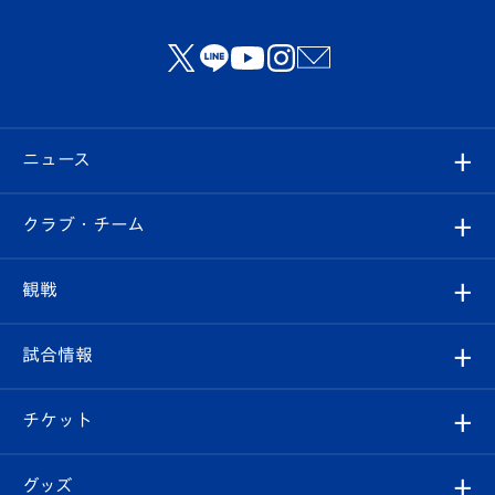
ニュース
すべて
クラブ・チーム
トップチーム
クラブプロフィール
観戦
クラブ
フィロソフィー
観戦ルール
試合情報
試合情報
クラブ概要
観戦ツアー
試合日程/結果
チケット
ファンクラブ
エンブレム紹介
はじめての観戦ガイド
順位表
チケット
グッズ