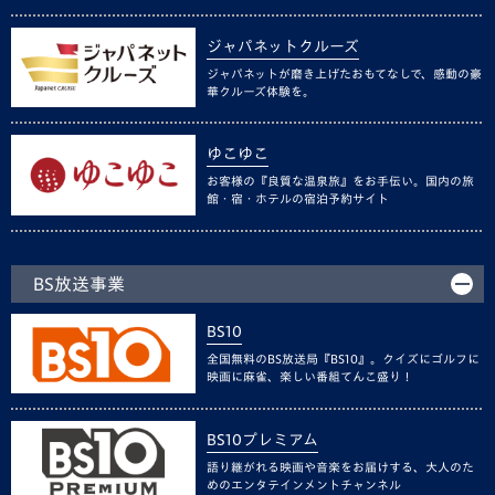
ジャパネットクルーズ
ジャパネットが磨き上げたおもてなしで、感動の豪
華クルーズ体験を。
ゆこゆこ
お客様の『良質な温泉旅』をお手伝い。国内の旅
館・宿・ホテルの宿泊予約サイト
BS放送事業
BS10
全国無料のBS放送局『BS10』。クイズにゴルフに
映画に麻雀、楽しい番組てんこ盛り！
BS10プレミアム
語り継がれる映画や音楽をお届けする、大人のた
めのエンタテインメントチャンネル