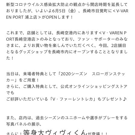
新型コロナウイルス感染拡大防止の観点から開店時期を延長して
おりま
したが、いよいよ6月5日（金）、長崎市目覚町に
＜V-VAR
EN PORT 浦上店＞
がOPENします！
これまで、店舗としては、長崎空港内にあります＜V・VAREN P
ORT長崎空港店＞のみとなっており、ファン・サポーターのみな
さまに、
よりお買い物を楽しんでいただく
べく、今回、2店舗目
となるグッズショップを
長崎市内にオープン
するこ
ととなりまし
た！
当日は、来場者特典として
「2020シーズン スローガンステッ
カー」
をご用意！
さらに、ご購入特典として、公式オンラインショッピングストア
で
も
ご好評いただいている
「V・ファーレントレカ」
もプレゼント♪
また、店内は、過去シーズンのユニホームや選手がプレーをする
写真パ
ネルの展示、
等身大ヴィヴィくん
さらに！
が登場！！