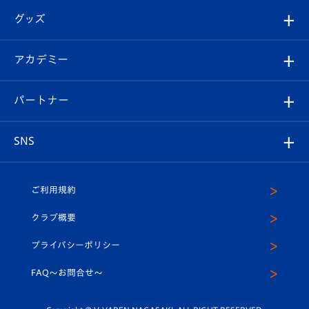
はじめての観戦ガイド
順位表
チケット
グッズ
チケット
選手プロフィール
Revive Team
フォトギャラリー
シーズンシート
オンラインショップ
アカデミー
イベント
スタッフプロフィール
スタジアムへのアクセス
スタジアムグルメ
V-LOVERS（ファンクラブ）
2026-27ユニフォーム
メディア
育成からのお知らせ
パートナー
マスコット紹介
ヴィヴィくんの長崎おもてなしガイド
はじめての観戦ガイド
プレイヤーズスイート
店舗情報
グッズ
アカデミー
チームスケジュール
V-EXPRESS
パートナー企業一覧
SNS
（ユニフォーム入場）
ホームタウン
U-18
クラブハウス（練習場）
パートナー募集
公式Twitter
ご利用規約
アカデミー
U-15
応援メディア
法人限定 VIP BOX
ヴィヴィくんインスタグラム
クラブ概要
スクール
U-12
メディア出演情報
プライバシーポリシー
公式LINE＠
スクール
FAQ〜お問合せ〜
平和祈念活動
Youtube公式チャンネル
ホームタウン活動