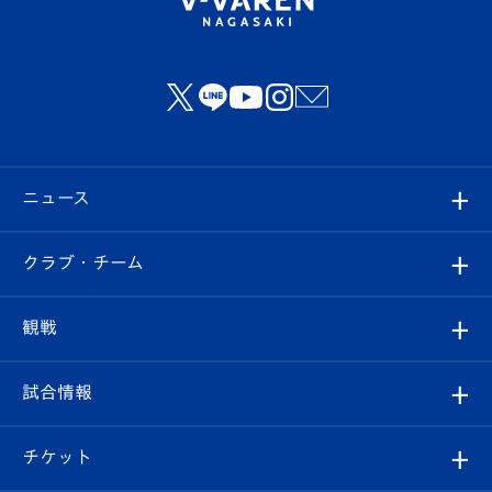
ニュース
すべて
クラブ・チーム
トップチーム
クラブプロフィール
観戦
クラブ
フィロソフィー
観戦ルール
試合情報
試合情報
クラブ概要
観戦ツアー
試合日程/結果
チケット
ファンクラブ
エンブレム紹介