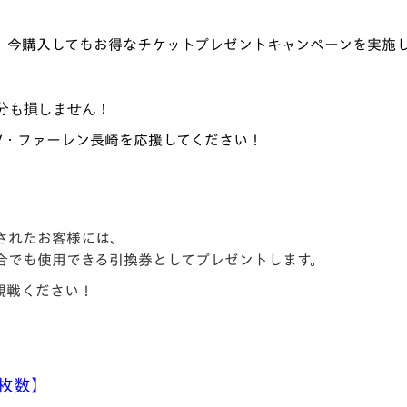
V-EXPRESS（ユニフ
ォーム入場）
、今購入してもお得なチケットプレゼントキャンペーンを実施
分も損しません！
V
・ファーレン長崎を応援してください！
入されたお客様には、
合でも使用できる引換券としてプレゼントします。
観戦ください！
枚数】