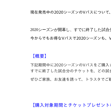
イベント
マスコット紹介
現在発売中の
2020シーズンの
V
パスについて
メディア
チームスケジュール
グッズ
クラブハウス（練習
2020
シーズンが開幕し、すでに終了した試合
場）
ホームタウン
今からでもお得な
V
パスで
2020
シーズンも、
応援メディア
アカデミー
【概要】
平和祈念活動
スクール
下記期間中に2020シーズンのVパスをご購
ホームタウン活動
すでに終了した試合分のチケットを、どの試
ぜひご家族、お友達を誘って、トラスタでご
【購入対象期間とチケットプレゼント