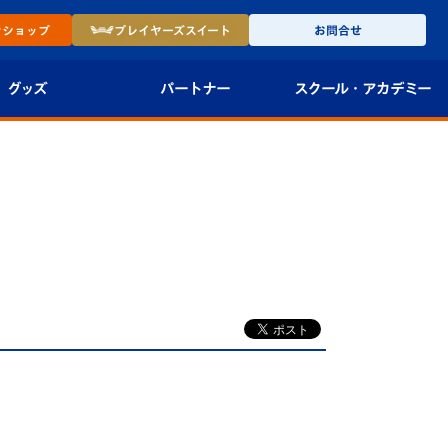
ン
ショップ
プレイヤーズ
スイート
お問合せ
グッズ
パートナー
スクール・
アカデミー
インショップ
パートナー企業一覧
アカデミー
-27ユニフォー
パートナー募集
U-18
法人限定 VIP BOX
U-15
報
U-12
スクール