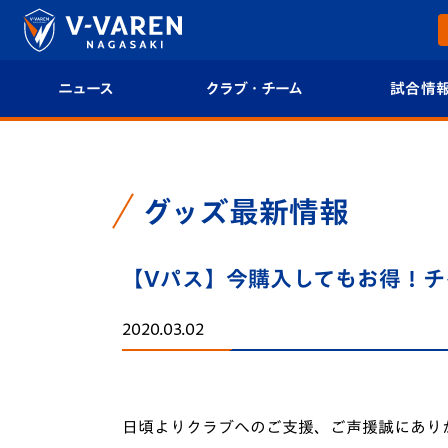
ニュース
クラブ・チーム
試合情
すべて
クラブプロフィール
試合日程/結果
トップチーム
フィロソフィー
試合情報
グッズ最新情報
クラブ
クラブ概要
順位表
【Vパス】今購入してもお得！チ
試合情報
エンブレム紹介
U-21 Jリーグ
2020.03.02
ファンクラブ
選手プロフィール
フォトギャラ
チケット
スタッフプロフィール
スタジアムグ
日頃よりクラブへのご支援、ご声援誠にあり