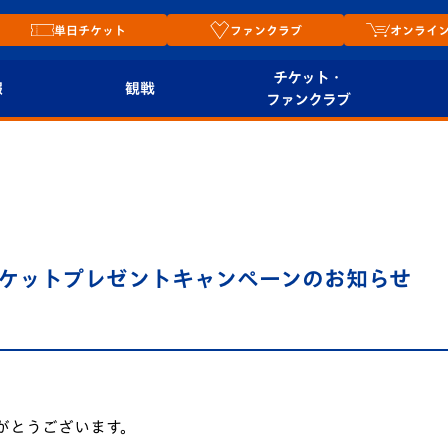
単日チケット
ファンクラブ
オンライ
チケット・
報
観戦
ファンクラブ
観戦ルール
チケット
オンラ
はじめての観戦ガイ
シーズンシート
2026
ド
ム
プレイヤーズスイート
Revive Team
店舗情
ケットプレゼントキャンペーンのお知らせ
関連
V-LOVERS（ファン
スタジアムへのアク
クラブ）
セス
リー
ヴィヴィくんの長崎
ルメ
おもてなしガイド
がとうございます。