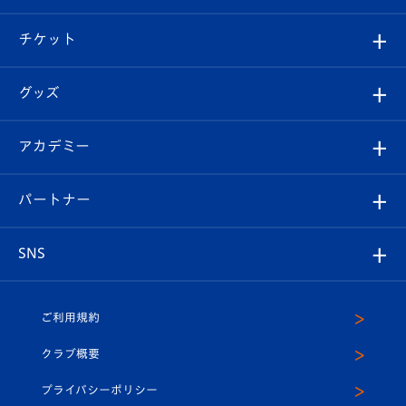
試合情報
クラブ概要
観戦ツアー
試合日程/結果
チケット
ファンクラブ
エンブレム紹介
はじめての観戦ガイド
順位表
チケット
グッズ
チケット
選手プロフィール
Revive Team
フォトギャラリー
シーズンシート
オンラインショップ
アカデミー
イベント
スタッフプロフィール
スタジアムへのアクセス
スタジアムグルメ
V-LOVERS（ファンクラブ）
2026-27ユニフォーム
メディア
育成からのお知らせ
パートナー
マスコット紹介
ヴィヴィくんの長崎おもてなしガイド
はじめての観戦ガイド
プレイヤーズスイート
店舗情報
グッズ
アカデミー
チームスケジュール
V-EXPRESS
パートナー企業一覧
SNS
（ユニフォーム入場）
ホームタウン
U-18
クラブハウス（練習場）
パートナー募集
公式Twitter
ご利用規約
アカデミー
U-15
応援メディア
法人限定 VIP BOX
ヴィヴィくんインスタグラム
クラブ概要
スクール
U-12
メディア出演情報
プライバシーポリシー
公式LINE＠