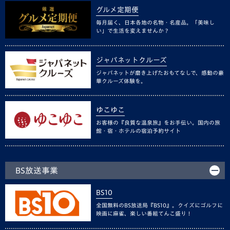
グルメ定期便
毎月届く、日本各地の名物・名産品。「美味し
い」で生活を変えませんか？
ジャパネットクルーズ
ジャパネットが磨き上げたおもてなしで、感動の豪
華クルーズ体験を。
ゆこゆこ
お客様の『良質な温泉旅』をお手伝い。国内の旅
館・宿・ホテルの宿泊予約サイト
BS放送事業
BS10
全国無料のBS放送局『BS10』。クイズにゴルフに
映画に麻雀、楽しい番組てんこ盛り！