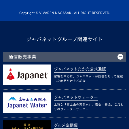
Youtube公式チャンネル
ホームタウン活動
Copyright © V-VAREN NAGASAKI. ALL RIGHT RESERVED.
ジャパネットグループ関連サイト
通信販売事業
ジャパネットたかた公式通販
家電を中心に、ジャパネットが自信をもって厳選
した商品だけをご紹介！
ジャパネットウォーター
上質な「富士山の天然水」。安心・安全、こだわ
りのウォーターサーバー
グルメ定期便