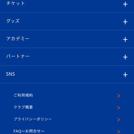
試合日程/結果
チケット
ファンクラブ
エンブレム紹介
はじめての観戦ガイド
順位表
チケット
グッズ
チケット
選手プロフィール
Revive Team
フォトギャラリー
シーズンシート
オンラインショップ
アカデミー
イベント
スタッフプロフィール
スタジアムへのアクセス
スタジアムグルメ
V-LOVERS（ファンクラブ）
2026-27ユニフォーム
メディア
育成からのお知らせ
パートナー
マスコット紹介
ヴィヴィくんの長崎おもてなしガイド
はじめての観戦ガイド
プレイヤーズスイート
店舗情報
グッズ
アカデミー
チームスケジュール
V-EXPRESS
パートナー企業一覧
SNS
（ユニフォーム入場）
ホームタウン
U-18
クラブハウス（練習場）
パートナー募集
公式Twitter
ご利用規約
アカデミー
U-15
応援メディア
法人限定 VIP BOX
ヴィヴィくんインスタグラム
クラブ概要
スクール
U-12
メディア出演情報
プライバシーポリシー
公式LINE＠
スクール
FAQ〜お問合せ〜
平和祈念活動