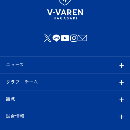
ニュース
すべて
クラブ・チーム
トップチーム
クラブプロフィール
観戦
クラブ
フィロソフィー
観戦ルール
試合情報
試合情報
クラブ概要
観戦ツアー