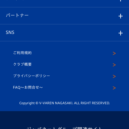
スタッフプロフィール
スタジアムへのアクセス
スタジアムグルメ
V-LOVERS（ファンクラブ）
2026-27ユニフォーム
メディア
育成からのお知らせ
パートナー
マスコット紹介
ヴィヴィくんの長崎おもてなしガイド
はじめての観戦ガイド
プレイヤーズスイート
店舗情報
グッズ
アカデミー
チームスケジュール
V-EXPRESS
パートナー企業一覧
SNS
（ユニフォーム入場）
ホームタウン
U-18
クラブハウス（練習場）
パートナー募集
公式Twitter
ご利用規約
アカデミー
U-15
応援メディア
法人限定 VIP BOX
ヴィヴィくんインスタグラム
クラブ概要
スクール
U-12
メディア出演情報
プライバシーポリシー
公式LINE＠
スクール
FAQ〜お問合せ〜
平和祈念活動
Youtube公式チャンネル
ホームタウン活動
Copyright © V-VAREN NAGASAKI. ALL RIGHT RESERVED.