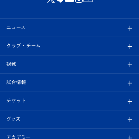
ニュース
すべて
クラブ・チーム
トップチーム
クラブプロフィール
観戦
クラブ
フィロソフィー
観戦ルール
試合情報
試合情報
クラブ概要
観戦ツアー
試合日程/結果
チケット
ファンクラブ
エンブレム紹介
はじめての観戦ガイド
順位表
チケット
グッズ
チケット
選手プロフィール
Revive Team
フォトギャラリー
シーズンシート
オンラインショップ
アカデミー
イベント