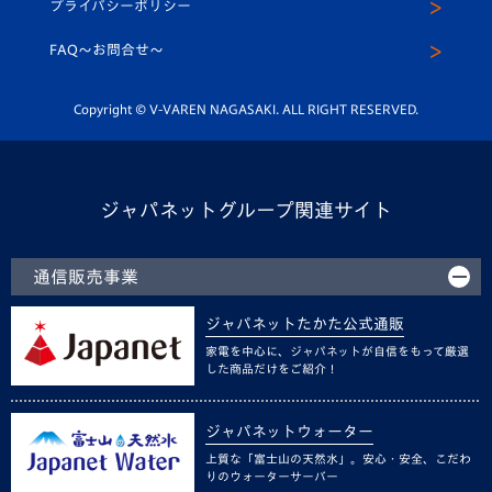
プライバシーポリシー
公式LINE＠
スクール
FAQ〜お問合せ〜
平和祈念活動
Youtube公式チャンネル
ホームタウン活動
Copyright © V-VAREN NAGASAKI. ALL RIGHT RESERVED.
ジャパネットグループ関連サイト
通信販売事業
ジャパネットたかた公式通販
家電を中心に、ジャパネットが自信をもって厳選
した商品だけをご紹介！
ジャパネットウォーター
上質な「富士山の天然水」。安心・安全、こだわ
りのウォーターサーバー