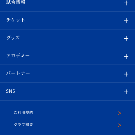
観戦ルール
試合情報
試合情報
クラブ概要
観戦ツアー
試合日程/結果
チケット
ファンクラブ
エンブレム紹介
はじめての観戦ガイド
順位表
チケット
グッズ
チケット
選手プロフィール
Revive Team
フォトギャラリー
シーズンシート
オンラインショップ
アカデミー
イベント
スタッフプロフィール
スタジアムへのアクセス
スタジアムグルメ
V-LOVERS（ファンクラブ）
2026-27ユニフォーム
メディア
育成からのお知らせ
パートナー
マスコット紹介
ヴィヴィくんの長崎おもてなしガイド
はじめての観戦ガイド
プレイヤーズスイート
店舗情報
グッズ
アカデミー
チームスケジュール
V-EXPRESS
パートナー企業一覧
SNS
（ユニフォーム入場）
ホームタウン
U-18
クラブハウス（練習場）
パートナー募集
公式Twitter
ご利用規約
アカデミー
U-15
応援メディア
法人限定 VIP BOX
ヴィヴィくんインスタグラム
クラブ概要
スクール
U-12
メディア出演情報