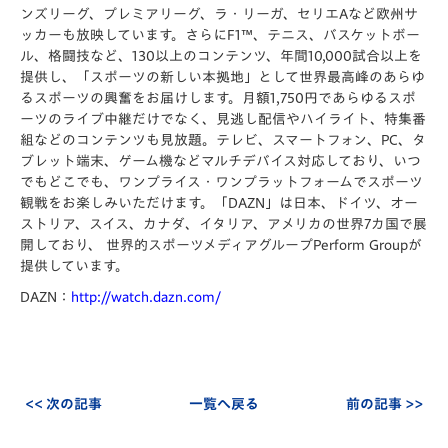
ンズリーグ、プレミアリーグ、ラ・リーガ、セリエAなど欧州サ
ッカーも放映しています。さらにF1™、テニス、バスケットボー
ル、格闘技など、130以上のコンテンツ、年間10,000試合以上を
提供し、「スポーツの新しい本拠地」として世界最高峰のあらゆ
るスポーツの興奮をお届けします。
月額1,750円
であらゆるスポ
ーツのライブ中継だけでなく、見逃し配信やハイライト、特集番
組などのコンテンツも見放題。テレビ、スマートフォン、PC、タ
ブレット端末、ゲーム機などマルチデバイス対応しており、いつ
でもどこでも、ワンプライス・ワンプラットフォームでスポーツ
観戦をお楽しみいただけます。「DAZN」は日本、ドイツ、オー
ストリア、スイス、カナダ、イタリア、アメリカの世界7カ国で展
開しており、 世界的スポーツメディアグループPerform Groupが
提供しています。
DAZN：
http://watch.dazn.com/
<< 次の記事
一覧へ戻る
前の記事 >>