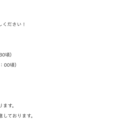
V-EXPRESS（ユニフ
ォーム入場）
しください！
30頃）
：00頃）
）
）
ります。
意しております。