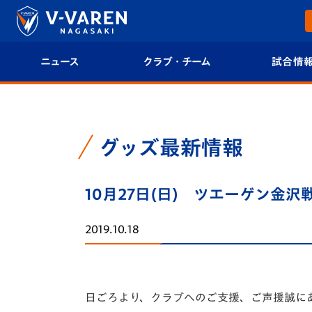
ニュース
クラブ・チーム
試合情
すべて
クラブプロフィール
試合日程/結果
トップチーム
フィロソフィー
試合情報
グッズ最新情報
クラブ
クラブ概要
順位表
10月27日(日) ツエーゲン金
試合情報
エンブレム紹介
U-21 Jリーグ
2019.10.18
ファンクラブ
選手プロフィール
フォトギャラ
チケット
スタッフプロフィール
スタジアムグ
日ごろより、クラブへのご支援、ご声援誠に