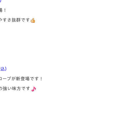
込）
場！
やすさ抜群です
税込）
ローブが新登場です！
の強い味方です