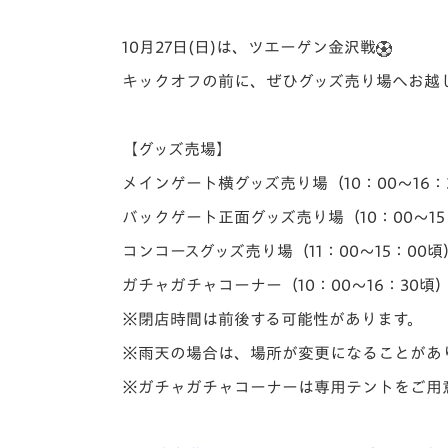
イベント
マスコット紹介
10月27日(日)は、ツエーゲン金沢戦
メディア
チームスケジュール
キックオフの前に、ぜひグッズ売り場へお越
グッズ
クラブハウス（練習
場）
【グッズ売場】
ホームタウン
応援メディア
メインゲート横グッズ売り場（10：00～16：
アカデミー
バックゲート正面グッズ売り場（10：00～15
平和祈念活動
コンコースグッズ売り場（11：00～15：00頃
スクール
ホームタウン活動
ガチャガチャコーナー（10：00～16：30頃
※閉店時間は前後する可能性があります。
※雨天の場合は、場所が変更になることがあ
※ガチャガチャコーナーは専用テントをご用