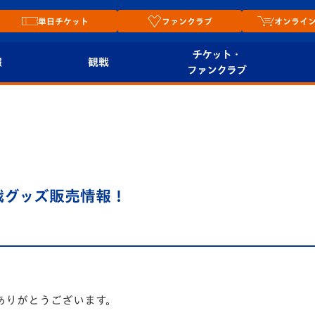
単日チケット
ファンクラブ
オンライ
チケット・
報
観戦
ファンクラブ
観戦ルール
チケット
オンラ
はじめての観戦ガイ
シーズンシート
2026
ド
ム
プレイヤーズスイート
Revive Team
店舗情
沢戦グッズ販売情報！
関連
V-LOVERS（ファン
スタジアムへのアク
クラブ）
セス
リー
ヴィヴィくんの長崎
ルメ
おもてなしガイド
ありがとうございます。