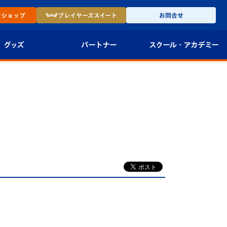
ン
ショップ
プレイヤーズ
スイート
お問合せ
グッズ
パートナー
スクール・
アカデミー
インショップ
パートナー企業一覧
アカデミー
-27ユニフォー
パートナー募集
U-18
法人限定 VIP BOX
U-15
報
U-12
スクール