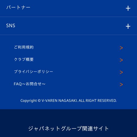
V-LOVERS（ファンクラブ）
2026-27ユニフォーム
メディア
育成からのお知らせ
パートナー
マスコット紹介
ヴィヴィくんの長崎おもてなしガイド
はじめての観戦ガイド
プレイヤーズスイート
店舗情報
グッズ
アカデミー
チームスケジュール
V-EXPRESS
パートナー企業一覧
SNS
（ユニフォーム入場）
ホームタウン
U-18
クラブハウス（練習場）
パートナー募集
公式Twitter
ご利用規約
アカデミー
U-15
応援メディア
法人限定 VIP BOX
ヴィヴィくんインスタグラム
クラブ概要
スクール
U-12
メディア出演情報
プライバシーポリシー
公式LINE＠
スクール
FAQ〜お問合せ〜
平和祈念活動
Youtube公式チャンネル
ホームタウン活動
Copyright © V-VAREN NAGASAKI. ALL RIGHT RESERVED.
ジャパネットグループ関連サイト