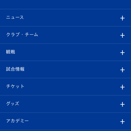
ニュース
すべて
クラブ・チーム
トップチーム
クラブプロフィール
観戦
クラブ
フィロソフィー
観戦ルール
試合情報
試合情報
クラブ概要
観戦ツアー
試合日程/結果
チケット
ファンクラブ
エンブレム紹介
はじめての観戦ガイド
順位表
チケット
グッズ
チケット
選手プロフィール
Revive Team
フォトギャラリー
シーズンシート
オンラインショップ
アカデミー
イベント
スタッフプロフィール
スタジアムへのアクセス
スタジアムグルメ