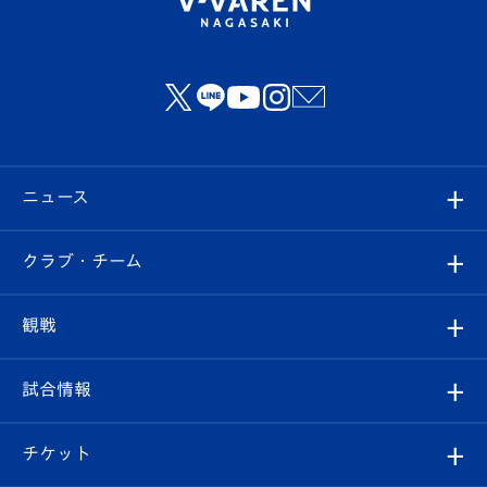
ニュース
すべて
クラブ・チーム
トップチーム
クラブプロフィール
観戦
クラブ
フィロソフィー
観戦ルール
試合情報
試合情報
クラブ概要
観戦ツアー
試合日程/結果
チケット
ファンクラブ
エンブレム紹介