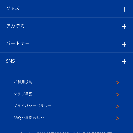
はじめての観戦ガイド
順位表
チケット
グッズ
チケット
選手プロフィール
Revive Team
フォトギャラリー
シーズンシート
オンラインショップ
アカデミー
イベント
スタッフプロフィール
スタジアムへのアクセス
スタジアムグルメ
V-LOVERS（ファンクラブ）
2026-27ユニフォーム
メディア
育成からのお知らせ
パートナー
マスコット紹介
ヴィヴィくんの長崎おもてなしガイド
はじめての観戦ガイド
プレイヤーズスイート
店舗情報
グッズ
アカデミー
チームスケジュール
V-EXPRESS
パートナー企業一覧
SNS
（ユニフォーム入場）
ホームタウン
U-18
クラブハウス（練習場）
パートナー募集
公式Twitter
ご利用規約
アカデミー
U-15
応援メディア
法人限定 VIP BOX
ヴィヴィくんインスタグラム
クラブ概要
スクール
U-12
メディア出演情報
プライバシーポリシー
公式LINE＠
スクール
FAQ〜お問合せ〜
平和祈念活動
Youtube公式チャンネル
ホームタウン活動