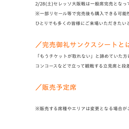
イベント
マスコット紹介
2/28(土)セレッソ大阪戦は一般席完売とな
※一部リセール等で完売後も購入できる可能
メディア
チームスケジュール
ひとりでも多くの皆様にご来場いただきたい
グッズ
クラブハウス（練習
場）
／完売御礼サンクスシートと
ホームタウン
応援メディア
「もうチケットが取れない」と諦めていた方
アカデミー
平和祈念活動
コンコースなどで立って観戦する立見席と段
スクール
ホームタウン活動
／販売予定席
※販売する席種やエリアは変更となる場合が