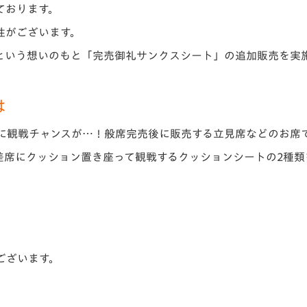
っております。
V-EXPRESS（ユニフ
ォーム入場）
性がございます。
という想いのもと「完売御礼サンクスシート」の追加販売を実
は
に観戦チャンスが…！般席完売後に販売する立見席などのお席
差席にクッション置き座って観戦するクッションシートの2種類
ございます。