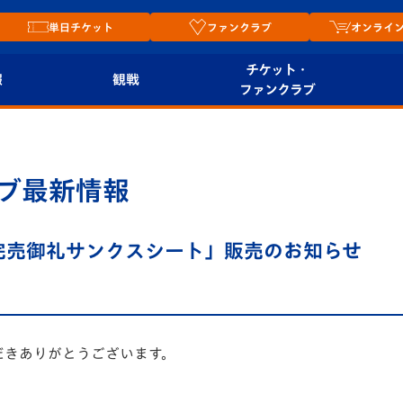
単日チケット
ファンクラブ
オンライ
チケット・
報
観戦
ファンクラブ
観戦ルール
チケット
オンラ
はじめての観戦ガイ
シーズンシート
2026
ブ最新情報
ド
ム
プレイヤーズスイート
Revive Team
店舗情
】「完売御礼サンクスシート」販売のお知らせ
関連
V-LOVERS（ファン
スタジアムへのアク
クラブ）
セス
リー
ヴィヴィくんの長崎
だきありがとうございます。
ルメ
おもてなしガイド