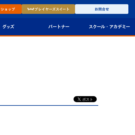
ン
ショップ
プレイヤーズ
スイート
お問合せ
グッズ
パートナー
スクール・
アカデミー
インショップ
パートナー企業一覧
アカデミー
-27ユニフォー
パートナー募集
U-18
法人限定 VIP BOX
U-15
報
U-12
スクール