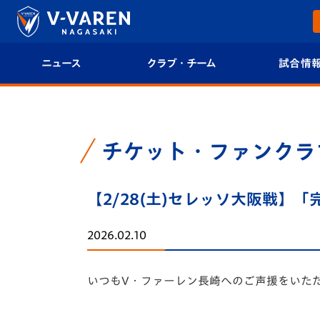
ニュース
クラブ・チーム
試合情
すべて
クラブプロフィール
試合日程/結果
トップチーム
フィロソフィー
試合情報
チケット・ファンクラ
クラブ
クラブ概要
順位表
【2/28(土)セレッソ大阪戦
試合情報
エンブレム紹介
U-21 Jリーグ
2026.02.10
ファンクラブ
選手プロフィール
フォトギャラ
いつもV・ファーレン長崎へのご声援をいた
チケット
スタッフプロフィール
スタジアムグ