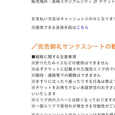
販売場所：長崎スタジアムシティ 2F チケッ
お支払い方法はキャッシュレスのみとなりま
※使用できる決済手段は
こちら
／完売御礼サンクスシートの
■観戦に関する注意事項
※折りたたみイスなどの使用はできません
※必ずチケットに記載された指定エリア内で
※階段・通路等での観戦はできません
※手すりに立ったり座ったりする行為は禁止
※チケットをお持ちでない未就学児のお子さ
いいたします
※エリア内のスペースは狭くなっております
※一部エリアで見切れが発生する可能性がご
※クッションシートのクッションはお持ち帰