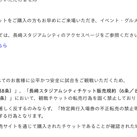
ットをご購入の方もお早めにご来場いただき、イベント・グル
ては、長崎スタジアムシティのアクセスページをご参照くださ
ちら
べてのお客様に公平かつ安全に試合をご観戦いただくため、
第8条）
」、「
長崎スタジアムシティチケ
ット販売規約（6条／
3条）
」において、観戦チケットの転売行為を固く禁止しており
著しく反するのみならず、「特定興行入場券の不正転売の禁止
する行為となります。
売サイトを通じて購入されたチケットであることが確認された