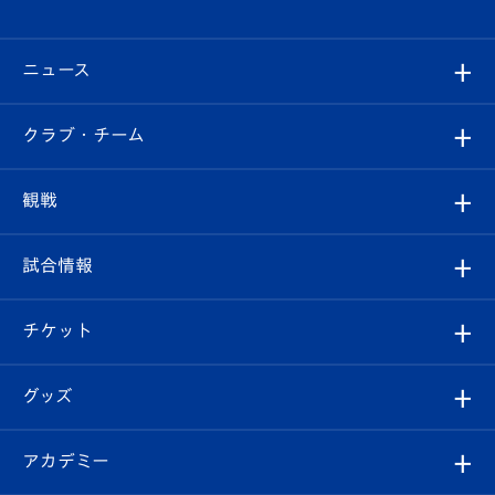
ニュース
すべて
クラブ・チーム
トップチーム
クラブプロフィール
観戦
クラブ
フィロソフィー
観戦ルール
試合情報
試合情報
クラブ概要
観戦ツアー
試合日程/結果
チケット
ファンクラブ
エンブレム紹介
はじめての観戦ガイド
順位表
チケット
グッズ
チケット
選手プロフィール
Revive Team
フォトギャラリー
シーズンシート
オンラインショップ
アカデミー
イベント
スタッフプロフィール
スタジアムへのアクセス
スタジアムグルメ