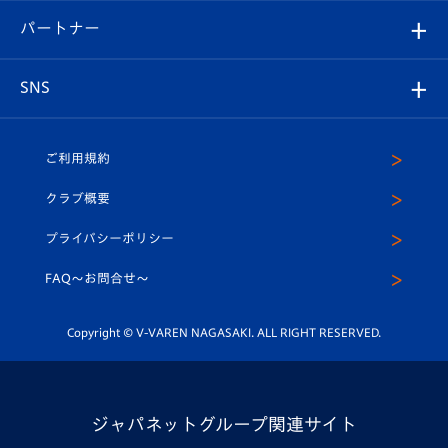
V-LOVERS（ファンクラブ）
2026-27ユニフォーム
メディア
育成からのお知らせ
パートナー
マスコット紹介
ヴィヴィくんの長崎おもてなしガイド
はじめての観戦ガイド
プレイヤーズスイート
店舗情報
グッズ
アカデミー
チームスケジュール
V-EXPRESS
パートナー企業一覧
SNS
（ユニフォーム入場）
ホームタウン
U-18
クラブハウス（練習場）
パートナー募集
公式Twitter
ご利用規約
アカデミー
U-15
応援メディア
法人限定 VIP BOX
ヴィヴィくんインスタグラム
クラブ概要
スクール
U-12
メディア出演情報
プライバシーポリシー
公式LINE＠
スクール
FAQ〜お問合せ〜
平和祈念活動
Youtube公式チャンネル
ホームタウン活動
Copyright © V-VAREN NAGASAKI. ALL RIGHT RESERVED.
ジャパネットグループ関連サイト