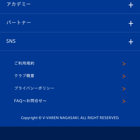
オンラインショップ
アカデミー
イベント
スタッフプロフィール
スタジアムへのアクセス
スタジアムグルメ
V-LOVERS（ファンクラブ）
2026-27ユニフォーム
メディア
育成からのお知らせ
パートナー
マスコット紹介
ヴィヴィくんの長崎おもてなしガイド
はじめての観戦ガイド
プレイヤーズスイート
店舗情報
グッズ
アカデミー
チームスケジュール
V-EXPRESS
パートナー企業一覧
SNS
（ユニフォーム入場）
ホームタウン
U-18
クラブハウス（練習場）
パートナー募集
公式Twitter
ご利用規約
アカデミー
U-15
応援メディア
法人限定 VIP BOX
ヴィヴィくんインスタグラム
クラブ概要
スクール
U-12
メディア出演情報
プライバシーポリシー
公式LINE＠
スクール
FAQ〜お問合せ〜
平和祈念活動
Youtube公式チャンネル
ホームタウン活動
Copyright © V-VAREN NAGASAKI. ALL RIGHT RESERVED.