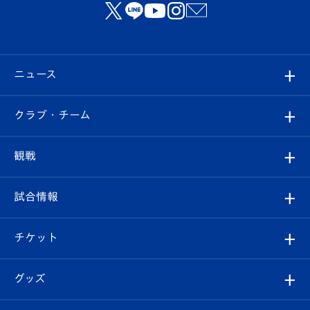
ニュース
すべて
クラブ・チーム
トップチーム
クラブプロフィール
観戦
クラブ
フィロソフィー
観戦ルール
試合情報
試合情報
クラブ概要
観戦ツアー
試合日程/結果
チケット
ファンクラブ
エンブレム紹介
はじめての観戦ガイド
順位表
チケット
グッズ
チケット
選手プロフィール
Revive Team
フォトギャラリー
シーズンシート