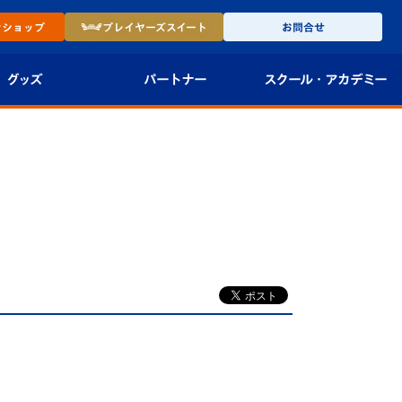
ン
ショップ
プレイヤーズ
スイート
お問合せ
グッズ
パートナー
スクール・
アカデミー
インショップ
パートナー企業一覧
アカデミー
-27ユニフォー
パートナー募集
U-18
法人限定 VIP BOX
U-15
報
U-12
スクール