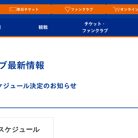
単日チケット
ファンクラブ
オンライ
チケット・
報
観戦
ファンクラブ
観戦ルール
チケット
オンラ
はじめての観戦ガイ
シーズンシート
2026
ブ最新情報
ド
ム
プレイヤーズスイート
Revive Team
店舗情
ケジュール決定のお知らせ
関連
V-LOVERS（ファン
スタジアムへのアク
クラブ）
セス
リー
ヴィヴィくんの長崎
ルメ
おもてなしガイド