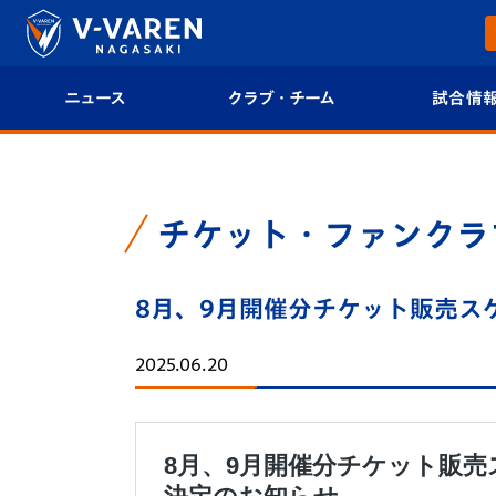
ニュース
クラブ・チーム
試合情
すべて
クラブプロフィール
試合日程/結果
トップチーム
フィロソフィー
試合情報
チケット・ファンクラ
クラブ
クラブ概要
順位表
8月、9月開催分チケット販売ス
試合情報
エンブレム紹介
U-21 Jリーグ
2025.06.20
ファンクラブ
選手プロフィール
フォトギャラ
チケット
スタッフプロフィール
スタジアムグ