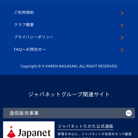
ホームタウン
U-18
クラブハウス（練習場）
パートナー募集
公式Twitter
ご利用規約
アカデミー
U-15
応援メディア
法人限定 VIP BOX
ヴィヴィくんインスタグラム
クラブ概要
スクール
U-12
メディア出演情報
プライバシーポリシー
公式LINE＠
スクール
FAQ〜お問合せ〜
平和祈念活動
Youtube公式チャンネル
ホームタウン活動
Copyright © V-VAREN NAGASAKI. ALL RIGHT RESERVED.
ジャパネットグループ関連サイト
通信販売事業
ジャパネットたかた公式通販
家電を中心に、ジャパネットが自信をもって厳選