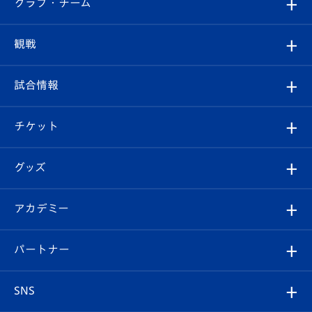
クラブ・チーム
トップチーム
クラブプロフィール
観戦
クラブ
フィロソフィー
観戦ルール
試合情報
試合情報
クラブ概要
観戦ツアー
試合日程/結果
チケット
ファンクラブ
エンブレム紹介
はじめての観戦ガイド
順位表
チケット
グッズ
チケット
選手プロフィール
Revive Team
フォトギャラリー
シーズンシート
オンラインショップ
アカデミー
イベント
スタッフプロフィール
スタジアムへのアクセス
スタジアムグルメ
V-LOVERS（ファンクラブ）
2026-27ユニフォーム
メディア
育成からのお知らせ
パートナー
マスコット紹介
ヴィヴィくんの長崎おもてなしガイド
はじめての観戦ガイド
プレイヤーズスイート
店舗情報
グッズ
アカデミー
チームスケジュール
V-EXPRESS
パートナー企業一覧
SNS
（ユニフォーム入場）